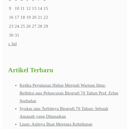
9
10
11
12
13
14
15
16
17
18
19
20
21
22
23
24
25
26
27
28
29
30
31
« Jul
Artikel Terbaru
Ketika Perjalanan Hidup Menjadi Warisan Ilmu:
Refleksi atas Peluncuran Biografi 70 Tahun Prof. Erfan
Soebahar
Syukur atas Terbitnya Biografi 70 Tahun: Sebuah
Amanah yang Ditunaikan
Lisan: Aslinya Buat Menjaga Kehidupan