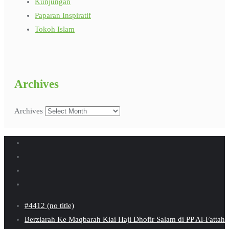
Kunjungan
Paparan Inspiratif
Tokoh Islam
Archives
Archives
#4412 (no title)
Berziarah Ke Maqbarah Kiai Haji Dhofir Salam di PP Al-Fattah