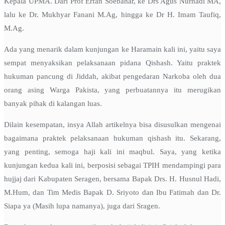
Kepala UPMA. Dari Prof Erfan Soebahar, ke Drs Agus Nurhadi MA,
lalu ke Dr. Mukhyar Fanani M.Ag, hingga ke Dr H. Imam Taufiq,
M.Ag.
Ada yang menarik dalam kunjungan ke Haramain kali ini, yaitu saya
sempat menyaksikan pelaksanaan pidana Qishash. Yaitu praktek
hukuman pancung di Jiddah, akibat pengedaran Narkoba oleh dua
orang asing Warga Pakista, yang perbuatannya itu merugikan
banyak pihak di kalangan luas.
Dilain kesempatan, insya Allah artikelnya bisa disusulkan mengenai
bagaimana praktek pelaksanaan hukuman qishash itu. Sekarang,
yang penting, semoga haji kali ini maqbul. Saya, yang ketika
kunjungan kedua kali ini, berposisi sebagai TPIH mendampingi para
hujjaj dari Kabupaten Seragen, bersama Bapak Drs. H. Husnul Hadi,
M.Hum, dan Tim Medis Bapak D. Sriyoto dan Ibu Fatimah dan Dr.
Siapa ya (Masih lupa namanya), juga dari Sragen.