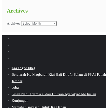
Archives
Archives
#4412 (no title)
Berziarah Ke Maqbarah Kiai Haji Dhofir Salam di PP Al-Fattah
Jember
coba
Kisah Nabi Adam a.s. dari Culikan Ayat-Ayat Al-Qur’an
Kunjungan
Memahat Gagasan Untuk Ke Depan