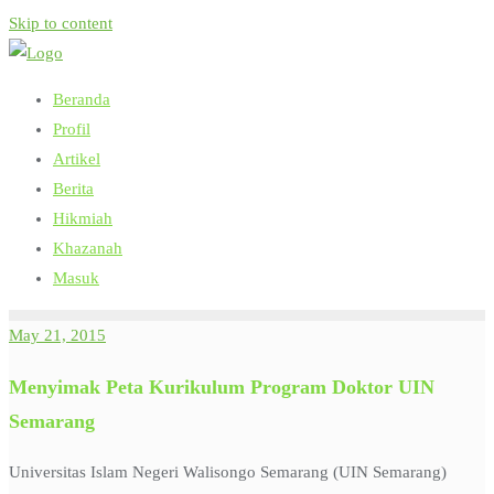
Skip to content
Beranda
Profil
Artikel
Berita
Hikmiah
Khazanah
Masuk
May 21, 2015
Menyimak Peta Kurikulum Program Doktor UIN
Semarang
Universitas Islam Negeri Walisongo Semarang (UIN Semarang)