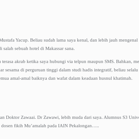
 Mustafa Yacup. Beliau sudah lama saya kenal, dan lebih jauh mengenal 
 salah sebuah hotel di Makassar sana.
u terasa akrab ketika saya hubungi via telpun maupun SMS. Bahkan, mel
r sesama di perguruan tinggi dalam studi hadis integratif, beliau sel
semua amal-amal baiknya dan wafat dalam keadaan husnul khatimah.
gan Doktor Zawaai. Dr Zawawi, lebih muda dari saya. Alumnus S3 Univer
ah dosen fikih Mu’amalah pada IAIN Pekalongan…..