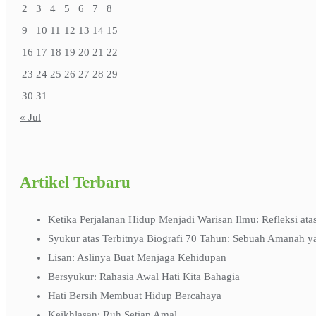
2
3
4
5
6
7
8
9
10
11
12
13
14
15
16
17
18
19
20
21
22
23
24
25
26
27
28
29
30
31
« Jul
Artikel Terbaru
Ketika Perjalanan Hidup Menjadi Warisan Ilmu: Refleksi ata
Syukur atas Terbitnya Biografi 70 Tahun: Sebuah Amanah y
Lisan: Aslinya Buat Menjaga Kehidupan
Bersyukur: Rahasia Awal Hati Kita Bahagia
Hati Bersih Membuat Hidup Bercahaya
Keikhlasan: Ruh Setiap Amal