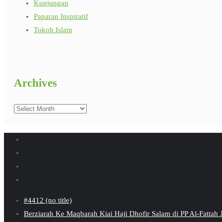
Kunjungan
Paparan Inspiratif
Tokoh Islam
Archives
Archives
#4412 (no title)
Berziarah Ke Maqbarah Kiai Haji Dhofir Salam di PP Al-Fattah