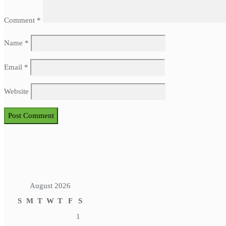
Comment
*
Name
*
Email
*
Website
August 2026
S
M
T
W
T
F
S
1