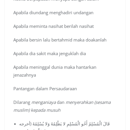
Apabila diundang menghadiri undangan
Apabila meminta nasihat berilah nasihat
Apabila bersin lalu bertahmid maka doakanlah
Apabila dia sakit maka jenguklah dia
Apabila meninggal dunia maka hantarkan
jenazahnya
Pantangan dalam Persaudaraan
Dilarang
menganiaya
dan
menyerahkan (sesama
muslim) kepada musuh
قَالَ الْمُسْلِمُ أَخُو الْمُسْلِمِ لا يَظْلِمُهُ وَلا يُسْلِمُهُ (أخرجه