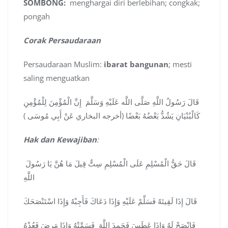
SOMBONG:
menghargai diri berlebihan; congkak;
pongah
Corak Persaudaraan
Persaudaraan Muslim:
ibarat bangunan
; mesti
saling menguatkan
قَالَ رَسُولُ اللَّهِ صَلَّى اللَّه عَلَيْهِ وَسَلَّمَ إِنَّ الْمُؤْمِنَ لِلْمُؤْمِنِ
كَالْبُنْيَانِ يَشُدُّ بَعْضُهُ بَعْضًا (أخرجه البخاري عَنْ أَبِي مُوسَى )
Hak dan Kewajiban
:
قَالَ حَقُّ الْمُسْلِمِ عَلَى الْمُسْلِمِ سِتٌّ قِيلَ مَا هُنَّ يَا رَسُولَ
اللَّهِ
قَالَ إِذَا لَقِيتَهُ فَسَلِّمْ عَلَيْهِ وَإِذَا دَعَاكَ فَأَجِبْهُ وَإِذَا اسْتَنْصَحَكَ
فَانْصَحْ لَهُ وَإِذَا عَطَسَ فَحَمِدَ اللَّهَ فَسَمِّتْهُ وَإِذَا مَرِضَ فَعُدْهُ