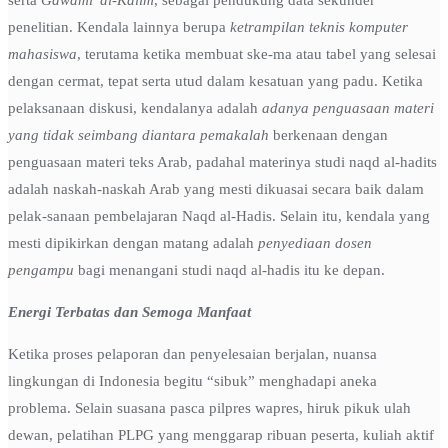
serta
Gawami’ al-Kalim
, sebagai pendukung data sekunder
penelitian. Kendala lainnya berupa
ketrampilan teknis komputer
mahasiswa
, terutama ketika membuat ske-ma atau tabel yang selesai
dengan cermat, tepat serta utud dalam kesatuan yang padu. Ketika
pelaksanaan diskusi, kendalanya adalah
adanya penguasaan materi
yang tidak seimbang diantara pemakalah
berkenaan dengan
penguasaan materi teks Arab, padahal materinya studi naqd al-hadits
adalah naskah-naskah Arab yang mesti dikuasai secara baik dalam
pelak-sanaan pembelajaran Naqd al-Hadis. Selain itu, kendala yang
mesti dipikirkan dengan matang adalah
penyediaan dosen
pengampu
bagi menangani studi naqd al-hadis itu ke depan.
Energi Terbatas dan Semoga Manfaat
Ketika proses pelaporan dan penyelesaian berjalan, nuansa
lingkungan di Indonesia begitu “sibuk” menghadapi aneka
problema. Selain suasana pasca pilpres wapres, hiruk pikuk ulah
dewan, pelatihan PLPG yang menggarap ribuan peserta, kuliah aktif