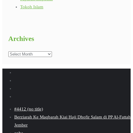
Tokoh Islam
Archives
Archives
#4412 (no title)
Berziarah Ke Maqbarah Kiai Haji Dhofir Salam di PP Al-Fattah
Jember