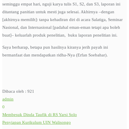
seminggu empat hari, nguji karya tulis S1, S2, dan S3, laporan ini
ditantang panitian untuk mesti juga selesai. Akhirnya –dengan
[akhirnya memilih]: tanpa kehadiran diri di acara Salatiga, Seminar
Nasional, dan Internasional [padahal eman-eman tetapi apa boleh
buat]– keluarlah produk penelitian, buku laporan penelitian ini.
Saya berharap, betapa pun hasilnya kiranya jerih payah ini
bermanfaat dan mendapatkan ridha-Nya (Erfan Soebahar).
Dibaca oleh :
921
admin
0
Membesuk Dinda Taufik di RS Yarsi Solo
Post
Penyiapan Kurikulum UIN Walisongo
navigation