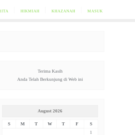
RITA
HIKMIAH
KHAZANAH
MASUK
Terima Kasih
Anda Telah Berkunjung di Web ini
August 2026
S
M
T
W
T
F
S
1