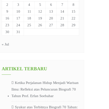
2
3
4
5
6
7
8
9
10
11
12
13
14
15
16
17
18
19
20
21
22
23
24
25
26
27
28
29
30
31
« Jul
ARTIKEL TERBARU
Ketika Perjalanan Hidup Menjadi Warisan
Ilmu: Refleksi atas Peluncuran Biografi 70
Tahun Prof. Erfan Soebahar
Syukur atas Terbitnya Biografi 70 Tahun: