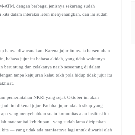
TM-ATM, dengan berbagai jenisnya sekarang sudah
ita dalam interaksi lebih menyenangkan, dan ini sudah
ukup hanya diwacanakan. Karena jujur itu nyata bersentuhan
, bahasa jujur itu bahasa akidah, yang tidak waktunya
an beruntung dan celakanya nasib seseorang di dalam
dengan tanpa kejujuran kalau tokh pola hidup tidak jujur itu
akhirat.
lam pemerintahan NKRI yang sejak Oktober ini akan
ejauh ini dikenal jujur. Padahal jujur adalah sikap yang
h apa yang menyebabkan suatu komunitas atau institusi itu
alah mataranitai kehidupan –yang sudah lama diciptakan
kita — yang tidak ada manfaatnya lagi untuk diwarisi oleh