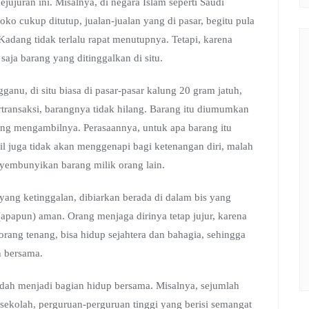
ujuran ini. Misalnya, di negara Islam seperti Saudi
oko cukup ditutup, jualan-jualan yang di pasar, begitu pula
Kadang tidak terlalu rapat menutupnya. Tetapi, karena
ja barang yang ditinggalkan di situ.
ganu, di situ biasa di pasar-pasar kalung 20 gram jatuh,
bertransaksi, barangnya tidak hilang. Barang itu diumumkan
ng mengambilnya. Perasaannya, untuk apa barang itu
il juga tidak akan menggenapi bagi ketenangan diri, malah
nyembunyikan barang milik orang lain.
yang ketinggalan, dibiarkan berada di dalam bis yang
apapun) aman. Orang menjaga dirinya tetap jujur, karena
orang tenang, bisa hidup sejahtera dan bahagia, sehingga
n bersama.
sudah menjadi bagian hidup bersama. Misalnya, sejumlah
-sekolah, perguruan-perguruan tinggi yang berisi semangat