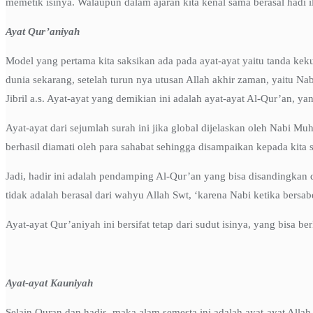
memetik isinya. Walaupun dalam ajaran kita kenal sama berasal hadi il
Ayat Qur’aniyah
Model yang pertama kita saksikan ada pada ayat-ayat yaitu tanda kek
dunia sekarang, setelah turun nya utusan Allah akhir zaman, yaitu Na
Jibril a.s. Ayat-ayat yang demikian ini adalah ayat-ayat Al-Qur’an, y
Ayat-ayat dari sejumlah surah ini jika global dijelaskan oleh Nabi M
berhasil diamati oleh para sahabat sehingga disampaikan kepada kita
Jadi, hadir ini adalah pendamping Al-Qur’an yang bisa disandingkan d
tidak adalah berasal dari wahyu Allah Swt, ‘karena Nabi ketika bersab
Ayat-ayat Qur’aniyah ini bersifat tetap dari sudut isinya, yang bis
Ayat-ayat Kauniyah
Selain Quran dan hadis, maka alam semesta ini adalah ayat-ayat Allah