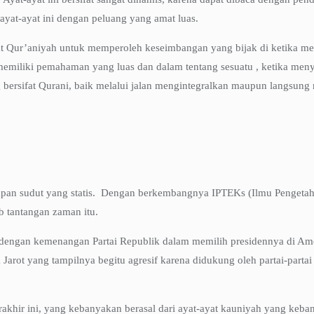
at-ayat ini dengan peluang yang amat luas.
 Qur’aniyah untuk memperoleh keseimbangan yang bijak di ketika meme
emiliki pemahaman yang luas dan dalam tentang sesuatu , ketika menye
rsifat Qurani, baik melalui jalan mengintegralkan maupun langsung 
tapan sudut yang statis. Dengan berkembangnya IPTEKs (Ilmu Pengetah
 tantangan zaman itu.
 dengan kemenangan Partai Republik dalam memilih presidennya di Ame
Jarot yang tampilnya begitu agresif karena didukung oleh partai-parta
akhir ini, yang kebanyakan berasal dari ayat-ayat kauniyah yang kebany