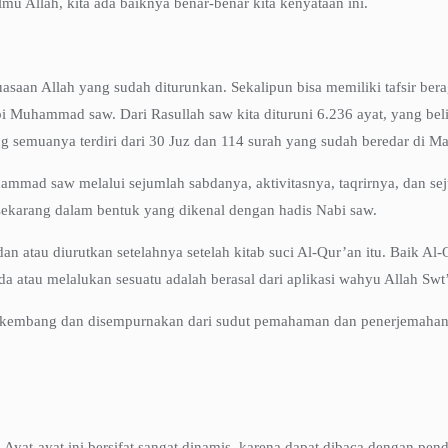
mu Allah, kita ada baiknya benar-benar kita kenyataan ini.
uasaan Allah yang sudah diturunkan. Sekalipun bisa memiliki tafsir ber
bi Muhammad saw. Dari Rasullah saw kita dituruni 6.236 ayat, yang beli
ang semuanya terdiri dari 30 Juz dan 114 surah yang sudah beredar di Ma
uhammad saw melalui sejumlah sabdanya, aktivitasnya, taqrirnya, dan se
 sekarang dalam bentuk yang dikenal dengan hadis Nabi saw.
an atau diurutkan setelahnya setelah kitab suci Al-Qur’an itu. Baik Al
da atau melalukan sesuatu adalah berasal dari aplikasi wahyu Allah Swt’
a berkembang dan disempurnakan dari sudut pemahaman dan penerjemahan
. Ayat-ayat ini bersifat sangat dinamis, karena dapat dibaca dengan pe