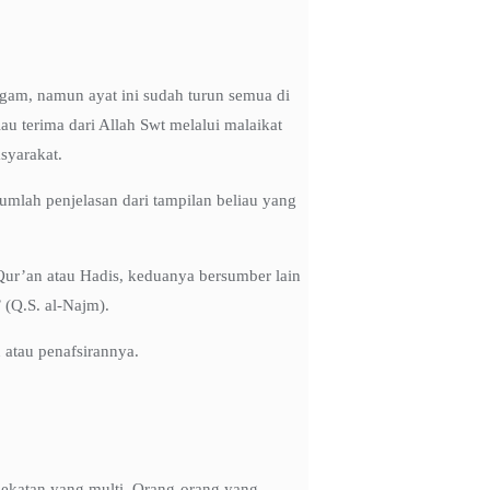
agam, namun ayat ini sudah turun semua di
au terima dari Allah Swt melalui malaikat
syarakat.
jumlah penjelasan dari tampilan beliau yang
-Qur’an atau Hadis, keduanya bersumber lain
 (Q.S. al-Najm).
 atau penafsirannya.
ndekatan yang multi. Orang-orang yang