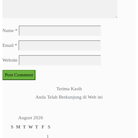
Name
*
Email
*
Website
Terima Kasih
Anda Telah Berkunjung di Web ini
August 2026
S
M
T
W
T
F
S
1