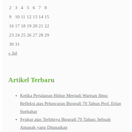
2
3
4
5
6
7
8
9
10
11
12
13
14
15
16
17
18
19
20
21
22
23
24
25
26
27
28
29
30
31
« Jul
Artikel Terbaru
Ketika Perjalanan Hidup Menjadi Warisan Ilmu:
Refleksi atas Peluncuran Biografi 70 Tahun Prof. Erfan
Soebahar
Syukur atas Terbitnya Biografi 70 Tahun: Sebuah
Amanah yang Ditunaikan