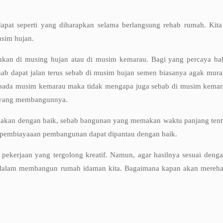
apat seperti yang diharapkan selama berlangsung rehab rumah. Kita 
usim hujan.
ukan di musing hujan atau di musim kemarau. Bagi yang percaya ba
 dapat jalan terus sebab di musim hujan semen biasanya agak murah b
h pada musim kemarau maka tidak mengapa juga sebab di musim kemarau
i yang membangunnya.
anakan dengan baik, sebab bangunan yang memakan waktu panjang tent
i pembiayaaan pembangunan dapat dipantau dengan baik.
 pekerjaan yang tergolong kreatif. Namun, agar hasilnya sesuai den
rugi dalam membangun rumah idaman kita. Bagaimana kapan akan mereh