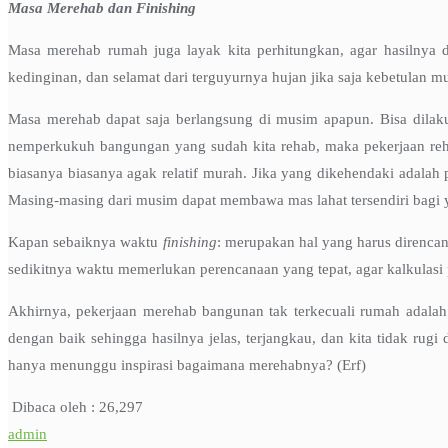
Masa Merehab dan Finishing
Masa merehab rumah juga layak kita perhitungkan, agar hasilnya d
kedinginan, dan selamat dari terguyurnya hujan jika saja kebetulan m
Masa merehab dapat saja berlangsung di musim apapun. Bisa dilak
nemperkukuh bangungan yang sudah kita rehab, maka pekerjaan rehab
biasanya biasanya agak relatif murah. Jika yang dikehendaki adala
Masing-masing dari musim dapat membawa mas lahat tersendiri bag
Kapan sebaiknya waktu
finishing
: merupakan hal yang harus direnc
sedikitnya waktu memerlukan perencanaan yang tepat, agar kalkulas
Akhirnya, pekerjaan merehab bangunan tak terkecuali rumah adalah
dengan baik sehingga hasilnya jelas, terjangkau, dan kita tidak 
hanya menunggu inspirasi bagaimana merehabnya? (Erf)
Dibaca oleh :
26,297
admin