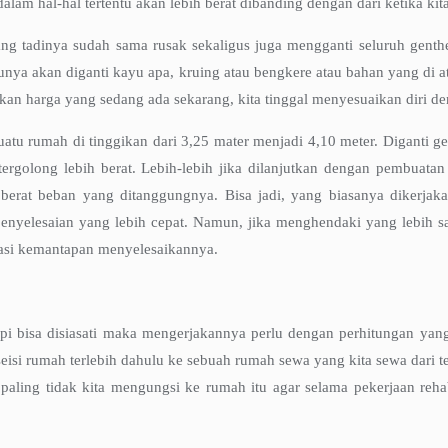
alam hal-hal tertentu akan lebih berat dibanding dengan dari ketika k
ng tadinya sudah sama rusak sekaligus juga mengganti seluruh genth
a akan diganti kayu apa, kruing atau bengkere atau bahan yang di at
aikan harga yang sedang ada sekarang, kita tinggal menyesuaikan diri 
suatu rumah di tinggikan dari 3,25 mater menjadi 4,10 meter. Diganti
golong lebih berat. Lebih-lebih jika dilanjutkan dengan pembuatan 
a berat beban yang ditanggungnya. Bisa jadi, yang biasanya dikerja
nyelesaian yang lebih cepat. Namun, jika menghendaki yang lebih san
tasi kemantapan menyelesaikannya.
pi bisa disiasati maka mengerjakannya perlu dengan perhitungan yang 
si rumah terlebih dahulu ke sebuah rumah sewa yang kita sewa dari teta
paling tidak kita mengungsi ke rumah itu agar selama pekerjaan reh