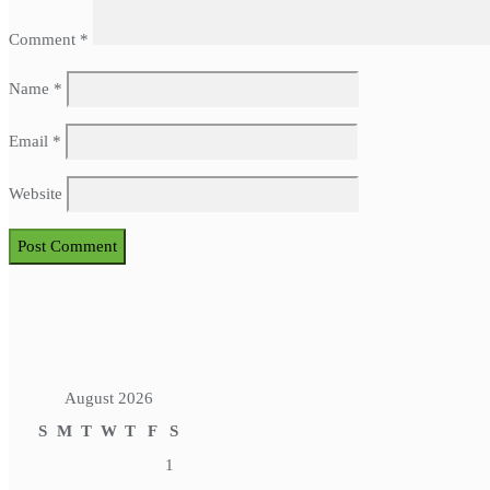
Comment
*
Name
*
Email
*
Website
August 2026
S
M
T
W
T
F
S
1