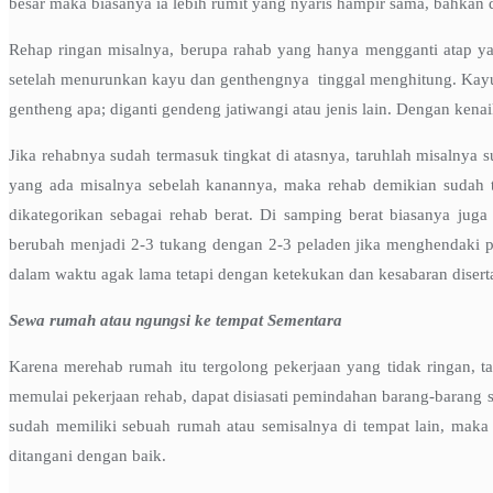
besar maka biasanya ia lebih rumit yang nyaris hampir sama, bahkan d
Rehap ringan misalnya, berupa rahab yang hanya mengganti atap ya
setelah menurunkan kayu dan genthengnya tinggal menghitung. Kayuny
gentheng apa; diganti gendeng jatiwangi atau jenis lain. Dengan ken
Jika rehabnya sudah termasuk tingkat di atasnya, taruhlah misalnya 
yang ada misalnya sebelah kanannya, maka rehab demikian sudah ter
dikategorikan sebagai rehab berat. Di samping berat biasanya jug
berubah menjadi 2-3 tukang dengan 2-3 peladen jika menghendaki pe
dalam waktu agak lama tetapi dengan ketekukan dan kesabaran diser
Sewa rumah atau ngungsi ke tempat Sementara
Karena merehab rumah itu tergolong pekerjaan yang tidak ringan, ta
memulai pekerjaan rehab, dapat disiasati pemindahan barang-barang sei
sudah memiliki sebuah rumah atau semisalnya di tempat lain, maka 
ditangani dengan baik.