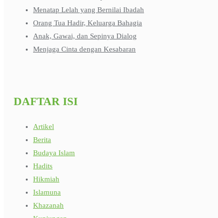
Menatap Lelah yang Bernilai Ibadah
Orang Tua Hadir, Keluarga Bahagia
Anak, Gawai, dan Sepinya Dialog
Menjaga Cinta dengan Kesabaran
DAFTAR ISI
Artikel
Berita
Budaya Islam
Hadits
Hikmiah
Islamuna
Khazanah