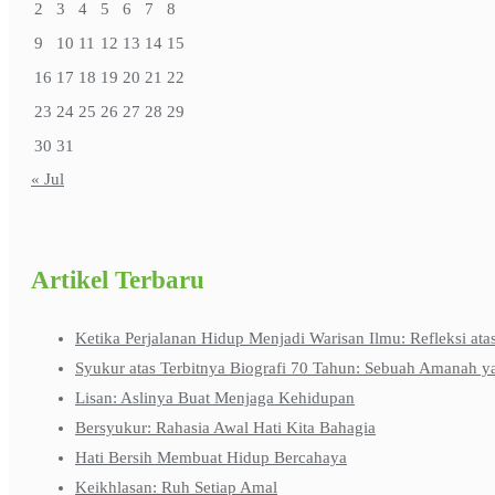
2
3
4
5
6
7
8
9
10
11
12
13
14
15
16
17
18
19
20
21
22
23
24
25
26
27
28
29
30
31
« Jul
Artikel Terbaru
Ketika Perjalanan Hidup Menjadi Warisan Ilmu: Refleksi ata
Syukur atas Terbitnya Biografi 70 Tahun: Sebuah Amanah y
Lisan: Aslinya Buat Menjaga Kehidupan
Bersyukur: Rahasia Awal Hati Kita Bahagia
Hati Bersih Membuat Hidup Bercahaya
Keikhlasan: Ruh Setiap Amal