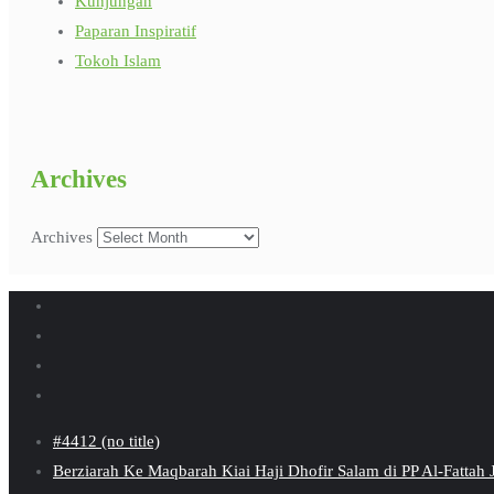
Kunjungan
Paparan Inspiratif
Tokoh Islam
Archives
Archives
#4412 (no title)
Berziarah Ke Maqbarah Kiai Haji Dhofir Salam di PP Al-Fattah