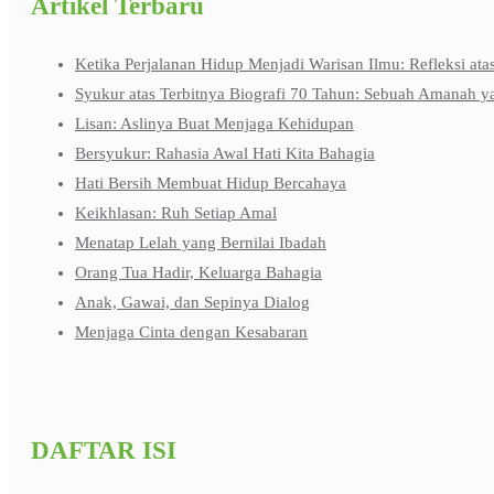
Artikel Terbaru
Ketika Perjalanan Hidup Menjadi Warisan Ilmu: Refleksi ata
Syukur atas Terbitnya Biografi 70 Tahun: Sebuah Amanah y
Lisan: Aslinya Buat Menjaga Kehidupan
Bersyukur: Rahasia Awal Hati Kita Bahagia
Hati Bersih Membuat Hidup Bercahaya
Keikhlasan: Ruh Setiap Amal
Menatap Lelah yang Bernilai Ibadah
Orang Tua Hadir, Keluarga Bahagia
Anak, Gawai, dan Sepinya Dialog
Menjaga Cinta dengan Kesabaran
DAFTAR ISI