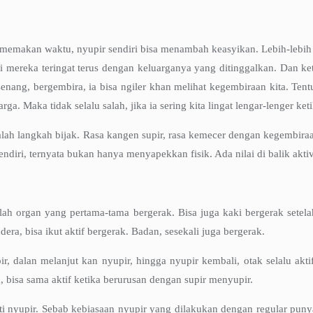
ya memakan waktu, nyupir sendiri bisa menambah keasyikan. Lebih-lebih
 mereka teringat terus dengan keluarganya yang ditinggalkan. Dan keti
nang, bergembira, ia bisa ngiler khan melihat kegembiraan kita. Tentu,
ga. Maka tidak selalu salah, jika ia sering kita lingat lengar-lenger ket
adalah langkah bijak. Rasa kangen supir, rasa kemecer dengan kegembira
diri, ternyata bukan hanya menyapekkan fisik. Ada nilai di balik aktiv
h organ yang pertama-tama bergerak. Bisa juga kaki bergerak setelah
era, bisa ikut aktif bergerak. Badan, sesekali juga bergerak.
pir, dalan melanjut kan nyupir, hingga nyupir kembali, otak selalu akt
ak, bisa sama aktif ketika berurusan dengan supir menyupir.
ti nyupir. Sebab kebiasaan nyupir yang dilakukan dengan regular punya