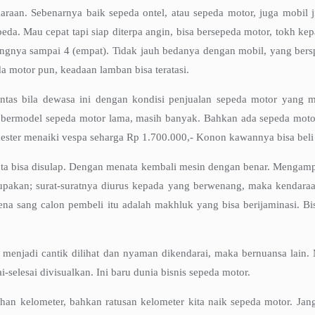
aan. Sebenarnya baik sepeda ontel, atau sepeda motor, juga mobil jik
eda. Mau cepat tapi siap diterpa angin, bisa bersepeda motor, tokh kep
elengnya sampai 4 (empat). Tidak jauh bedanya dengan mobil, yang be
 motor pun, keadaan lamban bisa teratasi.
tas bila dewasa ini dengan kondisi penjualan sepeda motor yang mu
i bermodel sepeda motor lama, masih banyak. Bahkan ada sepeda moto
mester menaiki vespa seharga Rp 1.700.000,- Konon kawannya bisa beli
u juta bisa disulap. Dengan menata kembali mesin dengan benar. Mengam
ilupakan; surat-suratnya diurus kepada yang berwenang, maka kendara
na sang calon pembeli itu adalah makhluk yang bisa berijaminasi. Bisa
an menjadi cantik dilihat dan nyaman dikendarai, maka bernuansa lain
-selesai divisualkan. Ini baru dunia bisnis sepeda motor.
han kelometer, bahkan ratusan kelometer kita naik sepeda motor. Jan