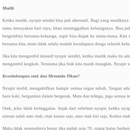
Mudik
Ketika mudik, nyopir sendiri bisa jadi alternatif. Bagi yang mudikn
sama merayakan hari raya, khan meninggalkan keluarganya. Bisa jadi
bergembira bersama keluarga, supir bisa diajak ke mana-mana. Kita se
bersama kita, tentu tidak selalu mudah beradaptasi denga seluruh keluar
Jika kita mengambil inisiatif nyupir sendiri, ketika mudik maka itu 
mengambil langkah. Terutama jika fisik kita masih mungkin. Nyupir sen
Keseimbangan otak dan Menunda Pikun?
Nyupir mobil, mengaktifkan hampir semua organ tubuh. Tangan adala
baru kaki, bergantian dalam bergerak. Mata dan telinga, juga semua ind
Otak, jelas tidak ketinggalan. Sejak dari sebelum nyupir, ketika nyu
urusan salah satu otak; otak kanan saja, atau otak kiri saja. Kedua ot
Maka tidak sepenuhnya benar jika sudah usia 70, orang harus berhen