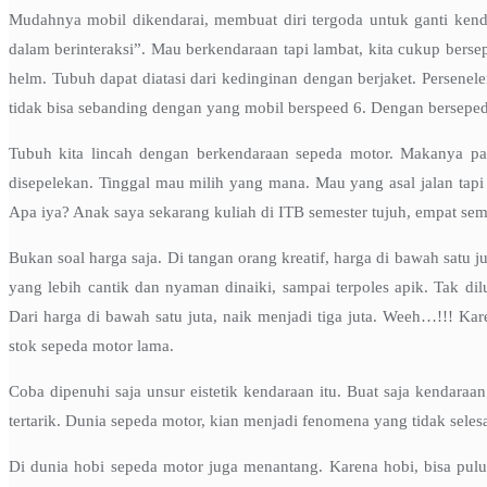
Mudahnya mobil dikendarai, membuat diri tergoda untuk ganti kendar
dalam berinteraksi”. Mau berkendaraan tapi lambat, kita cukup bersep
helm. Tubuh dapat diatasi dari kedinginan dengan berjaket. Persen
tidak bisa sebanding dengan yang mobil berspeed 6. Dengan bersepeda
Tubuh kita lincah dengan berkendaraan sepeda motor. Makanya pan
disepelekan. Tinggal mau milih yang mana. Mau yang asal jalan tap
Apa iya? Anak saya sekarang kuliah di ITB semester tujuh, empat se
Bukan soal harga saja. Di tangan orang kreatif, harga di bawah sat
yang lebih cantik dan nyaman dinaiki, sampai terpoles apik. Tak d
Dari harga di bawah satu juta, naik menjadi tiga juta. Weeh…!!! Kare
stok sepeda motor lama.
Coba dipenuhi saja unsur eistetik kendaraan itu. Buat saja kendara
tertarik. Dunia sepeda motor, kian menjadi fenomena yang tidak selesai
Di dunia hobi sepeda motor juga menantang. Karena hobi, bisa pulu