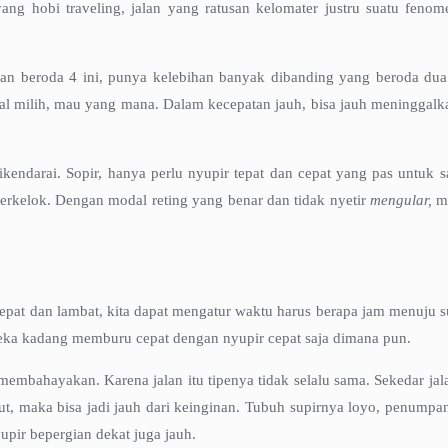
yang hobi traveling, jalan yang ratusan kelomater justru suatu feno
aan beroda 4 ini, punya kelebihan banyak dibanding yang beroda dua. 
gal milih, mau yang mana. Dalam kecepatan jauh, bisa jauh meninggalk
kendarai. Sopir, hanya perlu nyupir tepat dan cepat yang pas untuk s
n berkelok. Dengan modal reting yang benar dan tidak nyetir
mengular,
m
pat dan lambat, kita dapat mengatur waktu harus berapa jam menuju su
ereka kadang memburu cepat dengan nyupir cepat saja dimana pun.
membahayakan. Karena jalan itu tipenya tidak selalu sama. Sekedar jala
t, maka bisa jadi jauh dari keinginan. Tubuh supirnya loyo, penumpan
upir bepergian dekat juga jauh.