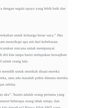
ya dengan segala upaya yang lebih baik dan
erkahan untuk keluarga besar saya.” Jika
lam menyikapi apa arti dari kebebasan.
bicarakan rencana untuk mempunyai
diri kita tanpa harus melupakan kewajiban
f untuk orang lain.
a memilih untuk menikah disaat mereka
ka, atau ada masalah psikis dimana mereka
an sekitar.
 dan aku”. Suami adalah orang pertama yang
urut beberapa orang tidak setuju, dan
an kita dapatkan? Hanya Allah SWT yang