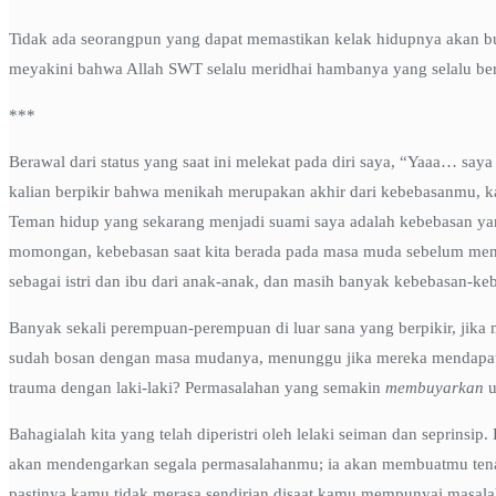
Tidak ada seorangpun yang dapat memastikan kelak hidupnya akan bur
meyakini bahwa Allah SWT selalu meridhai hambanya yang selalu be
***
Berawal dari status yang saat ini melekat pada diri saya, “Yaaa… s
kalian berpikir bahwa menikah merupakan akhir dari kebebasanmu, kali
Teman hidup yang sekarang menjadi suami saya adalah kebebasan y
momongan, kebebasan saat kita berada pada masa muda sebelum meni
sebagai istri dan ibu dari anak-anak, dan masih banyak kebebasan-ke
Banyak sekali perempuan-perempuan di luar sana yang berpikir, jik
sudah bosan dengan masa mudanya, menunggu jika mereka mendapatk
trauma dengan laki-laki? Permasalahan yang semakin
membuyarkan
u
Bahagialah kita yang telah diperistri oleh lelaki seiman dan seprins
akan mendengarkan segala permasalahanmu; ia akan membuatmu tenan
pastinya kamu tidak merasa sendirian disaat kamu mempunyai masala