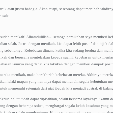
uk atau justru bahagia. Akan tetapi, seseorang dapat merubah takdirn
rusaha.
aya sudah menikah! Alhamdulillah… semoga pernikahan saya memberi keb
an salah. Justru dengan menikah, kita dapat lebih positif dan bijak da
ang sebenarnya. Kebebasan dimana ketika kita sedang berdua dan mem
kah dan berusaha menjelaskan kepada suami, kebebasan untuk menjadi 
bebasan lainnya yang dapat kita lakukan dengan memberi dampak positi
a mereka menikah, maka berakhirlah kebebasan mereka. Akhirnya merek
an lelaki mapan yang nantinya dapat memenuhi segala kebutuhan mere
ntuk memenuhi setengah dari niat ibadah kita menjadi abstrak di kalang
ip. Kedua hal itu tidah dapat dipisahkan, selalu bersama layaknya “kamu
g dengan beberapa solusi, menghargai segala keluh kesahmu yang men
h, ia akan selalu membantumu. Hanya saja, seperti apa suami yang ak