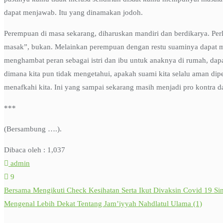
dapat menjawab. Itu yang dinamakan jodoh.
Perempuan di masa sekarang, diharuskan mandiri dan berdikarya. Per
masak”, bukan. Melainkan perempuan dengan restu suaminya dapat mel
menghambat peran sebagai istri dan ibu untuk anaknya di rumah, da
dimana kita pun tidak mengetahui, apakah suami kita selalu aman d
menafkahi kita. Ini yang sampai sekarang masih menjadi pro kontra da
***
(Bersambung ….).
Dibaca oleh :
1,037
admin
9
Bersama Mengikuti Check Kesihatan Serta Ikut Divaksin Covid 19 Si
Post
Mengenal Lebih Dekat Tentang Jam’iyyah Nahdlatul Ulama (1)
navigation