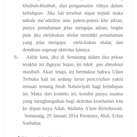
khutbah-khutbah, dan pengamalan riilnya dalam
kehidupan
. Jika hal tersebut dapat terjadi maka
tatkala mu’adzdzin atau putera-putera kita adzan,
punya pemahaman jelas mengapa adzan; begitu
pula jika melakukan sholat memiliki pemahaman
yang jelas mengapa
mela-kukan shalat, dan
demikian segenap aktivitas lainnya.
6-
Akhir kata, jika di Semarang dalam dua pekan
terakhir ini diguyur hujan, ini
tidak
pas dimaknai
musibah.
Akan tetapi, ini bermakna bahwa Ujian
Terbuka kali ini
sedang turun pencerahan
yakni
temuan tentang Sirah Nabawiyah bagi kehidupan
ini. Maka dari konteks ini, kondisi punya nuansa
yang menghangatkan bagi aktivitas keseharian kita
ke depan insya Allah.
Wallahu A’lam Bishshawab
.
Semarang, 29 Januari 2014
Promotor,
Moh. Erfan
Soebahar.