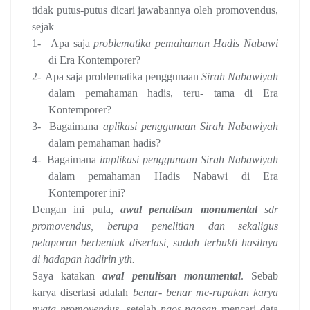
tidak putus-putus dicari jawabannya oleh promovendus,
sejak
1-
Apa saja
problematika pemahaman Hadis Nabawi
di Era Kontemporer?
2-
Apa saja problematika penggunaan
Sirah Nabawiyah
dalam pemahaman hadis, teru- tama di Era
Kontemporer?
3-
Bagaimana
aplikasi penggunaan Sirah Nabawiyah
dalam pemahaman hadis?
4-
Bagaimana
implikasi penggunaan Sirah Nabawiyah
dalam pemahaman Hadis Nabawi di Era
Kontemporer ini?
Dengan ini pula,
awal penulisan monumental
sdr
promovendus, berupa penelitian dan sekaligus
pelaporan berbentuk disertasi, sudah terbukti hasilnya
di hadapan hadirin yth.
Saya katakan
awal penulisan monumental
. Sebab
karya disertasi adalah
benar- benar me-rupakan karya
nyata promovendus
, setelah
ngos-ngosan
mencari data