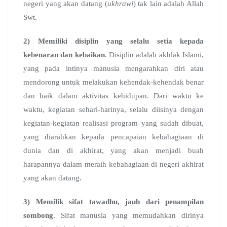
negeri yang akan datang (
ukhrawi
) tak lain adalah Allah
Swt.
2) Memiliki disiplin yang selalu setia kepada
kebenaran dan kebaikan
. Disiplin adalah akhlak Islami,
yang pada intinya manusia mengarahkan diri atau
mendorong untuk melakukan kehendak-kehendak benar
dan baik dalam aktivitas kehidupan. Dari waktu ke
waktu, kegiatan sehari-harinya, selalu diisinya dengan
kegiatan-kegiatan realisasi program yang sudah dibuat,
yang diarahkan kepada pencapaian kebahagiaan di
dunia dan di akhirat, yang akan menjadi buah
harapannya dalam meraih kebahagiaan di negeri akhirat
yang akan datang.
3) Memilik sifat tawadhu, jauh dari penampilan
sombong
. Sifat manusia yang memudahkan dirinya