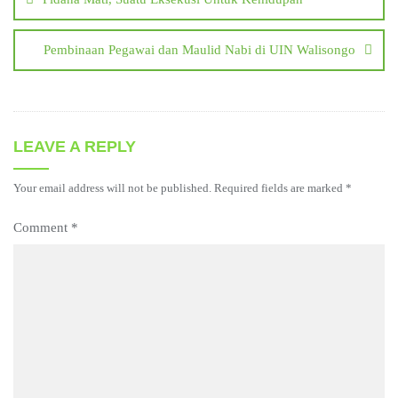
Pembinaan Pegawai dan Maulid Nabi di UIN Walisongo
LEAVE A REPLY
Your email address will not be published.
Required fields are marked
*
Comment
*