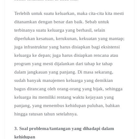
Terlebih untuk suatu keluarkan, maka cita-cita kita mesti
ditanamkan dengan benar dan baik. Sebab untuk
terbinanya suatu keluarga yang berhasil, selain
diperlukan kesatuan, kerukunan, kekuatan yang mantap;
juga infrastruktur yang harus disiapkan bagi eksistensi
keluarga ke depan; juga harus disiapkan rencana atau
program yang mesti dijalankan dari tahap ke tahap
dalam jangkauan yang panjang. Di masa sekarang,
sudah banyak manajemen keluarga yang demikian
bagus dirancang oleh orang-orang yang bijak, sehingga
keluarga itu memiliki rentang waktu kejayaan yang
panjang, yang menembus kehidupan puluhan, bahkan
hingga ratusan tahun setelahnya.
3. Soal problema/tantangan yang dihadapi dalam
kehidupan