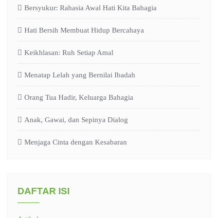
Bersyukur: Rahasia Awal Hati Kita Bahagia
Hati Bersih Membuat Hidup Bercahaya
Keikhlasan: Ruh Setiap Amal
Menatap Lelah yang Bernilai Ibadah
Orang Tua Hadir, Keluarga Bahagia
Anak, Gawai, dan Sepinya Dialog
Menjaga Cinta dengan Kesabaran
DAFTAR ISI