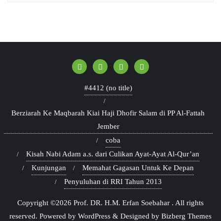
#4412 (no title)
Berziarah Ke Maqbarah Kiai Haji Dhofir Salam di PP Al-Fattah
Jember
coba
Kisah Nabi Adam a.s. dari Culikan Ayat-Ayat Al-Qur’an
Kunjungan
Memahat Gagasan Untuk Ke Depan
Penyuluhan di RRI Tahun 2013
Copyright ©2026 Prof. DR. H.M. Erfan Soebahar . All rights
reserved.
Powered by
WordPress
&
Designed by
Bizberg Themes