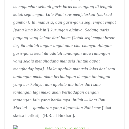
menggambar sebuah garis lurus memanjang di tengah
kotak segi empat. Lalu Nabi saw menjelaskan [maksud
gambar]: Ini manusia, dan garis-garis segi empat empat
[yang lima blok ini] kurungan ajalnya. Sedang garis
panjang yang keluar dari batas [kotak segi empat besar
itu] itu adalah angan-angat atau cita-citanya. Adapun
garis-garis kecil itu adalah tantangan atau rintangan
yang selalu menghadang manusia [untuk dapat
menghadapinya]. Maka apabila manusia lolos dari satu
tantangan maka akan berhadapan dengan tantangan
yang berikutnya, dan apabila dia lolos dari satu
tantangan lagi maka akan berhadapan dengan
tantangan lain yang berikutnya. Inilah — kata Ibnu
Mas’ud — gambaran yang digoreskan Nabi saw
[lihat
sketsa berikut]” (H.R. al-Bukhari].