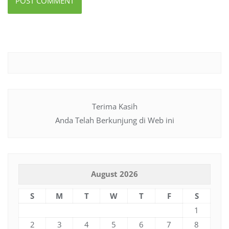
Terima Kasih
Anda Telah Berkunjung di Web ini
August 2026
S
M
T
W
T
F
S
1
2
3
4
5
6
7
8