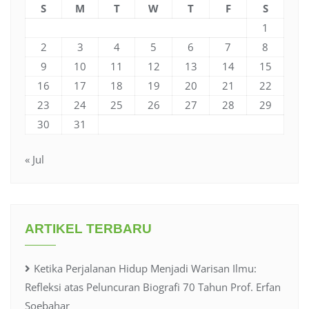
S
M
T
W
T
F
S
1
2
3
4
5
6
7
8
9
10
11
12
13
14
15
16
17
18
19
20
21
22
23
24
25
26
27
28
29
30
31
« Jul
ARTIKEL TERBARU
Ketika Perjalanan Hidup Menjadi Warisan Ilmu:
Refleksi atas Peluncuran Biografi 70 Tahun Prof. Erfan
Soebahar