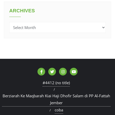
ARCHIVES
Archives
#4412 (no title)
Berziarah Ke Maqbarah Kiai Haji Dhofir Salam di PP Al-Fattah
Jember
coba