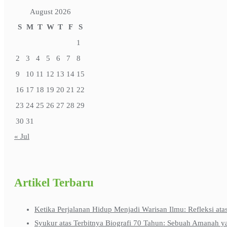
August 2026
S
M
T
W
T
F
S
1
2
3
4
5
6
7
8
9
10
11
12
13
14
15
16
17
18
19
20
21
22
23
24
25
26
27
28
29
30
31
« Jul
Artikel Terbaru
Ketika Perjalanan Hidup Menjadi Warisan Ilmu: Refleksi ata
Syukur atas Terbitnya Biografi 70 Tahun: Sebuah Amanah y