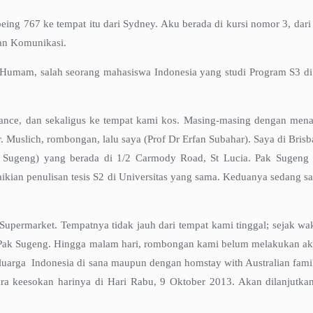
ing 767 ke tempat itu dari Sydney. Aku berada di kursi nomor 3, dari 
an Komunikasi.
Humam, salah seorang mahasiswa Indonesia yang studi Program S3 di
bance, dan sekaligus ke tempat kami kos. Masing-masing dengan menai
r. Muslich, rombongan, lalu saya (Prof Dr Erfan Subahar). Saya di Bri
 Sugeng) yang berada di 1/2 Carmody Road, St Lucia. Pak Sugeng s
aikian penulisan tesis S2 di Universitas yang sama. Keduanya sedang s
Supermarket. Tempatnya tidak jauh dari tempat kami tinggal; sejak w
h Pak Sugeng. Hingga malam hari, rombongan kami belum melakukan ak
eluarga Indonesia di sana maupun dengan homstay with Australian fam
ra keesokan harinya di Hari Rabu, 9 Oktober 2013. Akan dilanjutka