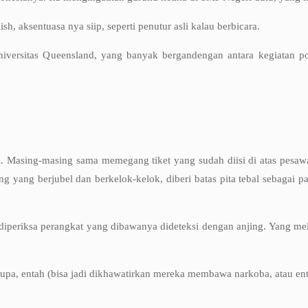
, aksentuasa nya siip, seperti penutur asli kalau berbicara.
niversitas Queensland, yang banyak bergandengan antara kegiatan po
l. Masing-masing sama memegang tiket yang sudah diisi di atas pesaw
ang yang berjubel dan berkelok-kelok, diberi batas pita tebal sebagai
ai diperiksa perangkat yang dibawanya dideteksi dengan anjing. Yang 
rupa, entah (bisa jadi dikhawatirkan mereka membawa narkoba, atau ent