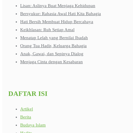
Lisan: Aslinya Buat Menjaga Kehidupan
Bersyukur: Rahasia Awal Hati Kita Bahagia
Hati Bersih Membuat Hidup Bercahaya
Keikhlasan: Ruh Setiap Amal
Menatap Lelah yang Bernilai Ibadah
Orang Tua Hadir, Keluarga Bahagia
Anak, Gawai, dan Sepinya Dialog
Menjaga Cinta dengan Kesabaran
DAFTAR ISI
Artikel
Berita
Budaya Islam