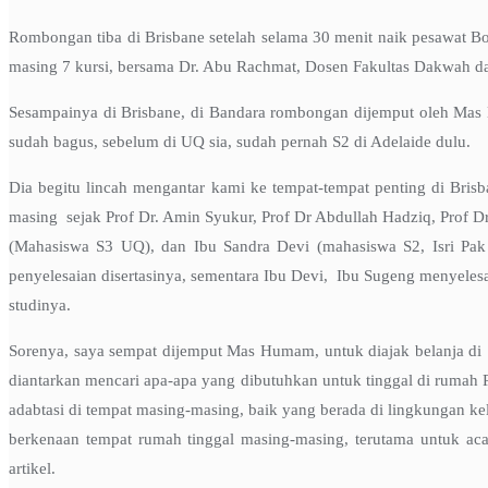
Rombongan tiba di Brisbane setelah selama 30 menit naik pesawat Boe
masing 7 kursi, bersama Dr. Abu Rachmat, Dosen Fakultas Dakwah d
Sesampainya di Brisbane, di Bandara rombongan dijemput oleh Mas 
sudah bagus, sebelum di UQ sia, sudah pernah S2 di Adelaide dulu.
Dia begitu lincah mengantar kami ke tempat-tempat penting di Bris
masing sejak Prof Dr. Amin Syukur, Prof Dr Abdullah Hadziq, Prof D
(Mahasiswa S3 UQ), dan Ibu Sandra Devi (mahasiswa S2, Isri Pak
penyelesaian disertasinya, sementara Ibu Devi, Ibu Sugeng menyeles
studinya.
Sorenya, saya sempat dijemput Mas Humam, untuk diajak belanja di 
diantarkan mencari apa-apa yang dibutuhkan untuk tinggal di ruma
adabtasi di tempat masing-masing, baik yang berada di lingkungan k
berkenaan tempat rumah tinggal masing-masing, terutama untuk aca
artikel.