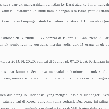
ya, saya banyak mengarahkan perhatian ke Barat atau ke Timur Tengah,
 kami lalu diarahkan ke Timur namun dengan rasa Barat, yaitu Australi
esempatan kunjungan studi ke Sydney, tepatnya di Universitas Quees
Oktober 2013, pukul 11.35, sampai di Jakarta 12.25an, menaiki Garu
tuk rombongan ke Australia, mereka terdiri dari 15 orang untuk pos
Oktober 2013, Pk 20.20. Sampai di Sydney pk 07.20 tepat. Perjalanan 
atan sangat kompak. Semuanya mengadakan kunjungan untuk studi,
profesor, mereka sama memiliki proposal untuk dilaporkan sepulangny
 oleh dua orang Ibu Indonesia, yang mengadu nasib di luar negeri. Ked
satunya lagi di Korea, yang kini sama berhasil. Dua orang ini saling
donesianya. Itu mengingatkan guruku ketika di SMP Negeri dulu, yang 