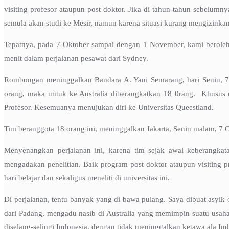
visiting profesor ataupun post doktor. Jika di tahun-tahun sebelumn
semula akan studi ke Mesir, namun karena situasi kurang mengizinkan
Tepatnya, pada 7 Oktober sampai dengan 1 November, kami beroleh k
menit dalam perjalanan pesawat dari Sydney.
Rombongan meninggalkan Bandara A. Yani Semarang, hari Senin, 7 
orang, maka untuk ke Australia diberangkatkan 18 0rang. Khusus un
Profesor. Kesemuanya menujukan diri ke Universitas Queestland.
Tim beranggota 18 orang ini, meninggalkan Jakarta, Senin malam, 7 
Menyenangkan perjalanan ini, karena tim sejak awal keberangk
mengadakan penelitian. Baik program post doktor ataupun visiting 
hari belajar dan sekaligus meneliti di universitas ini.
Di perjalanan, tentu banyak yang di bawa pulang. Saya dibuat asyik
dari Padang, mengadu nasib di Australia yang memimpin suatu usaha; 
diselang-selingi Indonesia, dengan tidak meninggalkan ketawa ala In