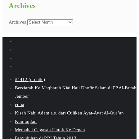
Archives
Archives
#4412 (no title)
Berziarah Ke Maqbarah Kiai Haji Dhofir Salam di PP Al-Fattah
Jember
coba
Kisah Nabi Adam a.s. dari Culikan Ayat-Ayat Al-Qur’an
Kunjungan
Memahat Gagasan Untuk Ke Depan
Penyuluhan di RRI Tahun 2013