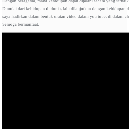
Dengan beragama, maka kehidupan dapat dijalani secara yang terbai
Dimulai dari kehidupan di dunia, lalu dilanjutkan dengan kehidupan d
saya hadirkan dalam bentuk uraian video dalam you tube, di dalam c
Semoga bermanfaat.