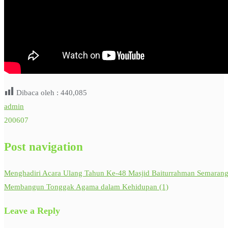
Dibaca oleh :
440,085
admin
200607
Post navigation
Menghadiri Acara Ulang Tahun Ke-48 Masjid Baiturrahman Semaran
Membangun Tonggak Agama dalam Kehidupan (1)
Leave a Reply