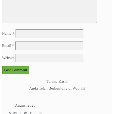
Name
*
Email
*
Website
Terima Kasih
Anda Telah Berkunjung di Web ini
August 2026
S
M
T
W
T
F
S