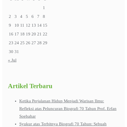
1
2
3
4
5
6
7
8
9
10
11
12
13
14
15
16
17
18
19
20
21
22
23
24
25
26
27
28
29
30
31
« Jul
Artikel Terbaru
Ketika Perjalanan Hidup Menjadi Warisan Ilmu:
Refleksi atas Peluncuran Biografi 70 Tahun Prof. Erfan
Soebahar
Syukur atas Terbitnya Biografi 70 Tahun: Sebuah