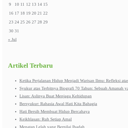
9
10
11
12
13
14
15
16
17
18
19
20
21
22
23
24
25
26
27
28
29
30
31
« Jul
Artikel Terbaru
Ketika Perjalanan Hidup Menjadi Warisan Ilmu: Refleksi ata
Syukur atas Terbitnya Biografi 70 Tahun: Sebuah Amanah y
Lisan: Aslinya Buat Menjaga Kehidupan
Bersyukur: Rahasia Awal Hati Kita Bahagia
Hati Bersih Membuat Hidup Bercahaya
Keikhlasan: Ruh Setiap Amal
Menatap Lelah yang Bernilai Ibadah