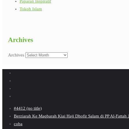
Paparan Inspiratif
Tokoh Islam
Archives
Archives
#4412 (no title)
Berziarah Ke Maqbarah Kiai Haji Dhofir Salam di PP Al-Fattah
coba