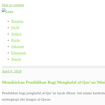
Skip to content
Beranda
Profil
Artikel
Berita
Hikmiah
Khazanah
Masuk
April 6, 2018
Memikirkan Pendidikan Bagi Menghafal al-Qur’an Min
Pendidikan bagi penghafal al-Qur’an layak dibuat. Inti utama kuriku
melengkapi diri dengan al-Quran.