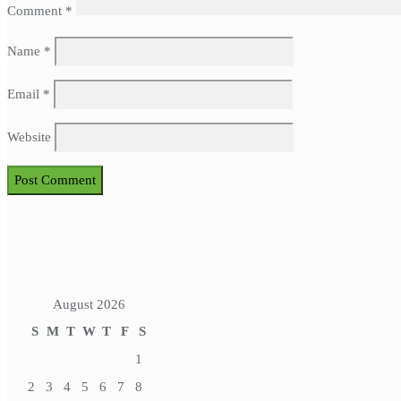
Comment
*
Name
*
Email
*
Website
August 2026
S
M
T
W
T
F
S
1
2
3
4
5
6
7
8