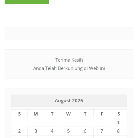
Terima Kasih
Anda Telah Berkunjung di Web ini
August 2026
S
M
T
W
T
F
S
1
2
3
4
5
6
7
8