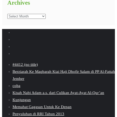
Archives
Archives
#4412 (no title)
Berziarah Ke Maqbarah Kiai Haji Dhofir Salam di PP Al-Fattah
Jember
coba
Kisah Nabi Adam a.s. dari Culikan Ayat-Ayat Al-Qur’an
Kunjungan
Memahat Gagasan Untuk Ke Depan
Penyuluhan di RRI Tahun 2013