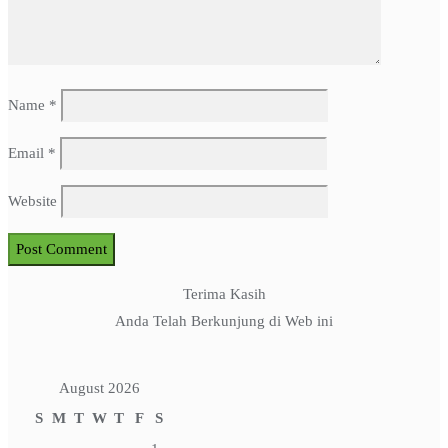
Name
*
Email
*
Website
Terima Kasih
Anda Telah Berkunjung di Web ini
August 2026
S
M
T
W
T
F
S