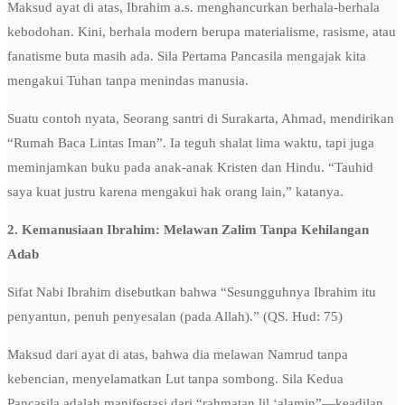
Maksud ayat di atas, Ibrahim a.s. menghancurkan berhala-berhala
kebodohan. Kini, berhala modern berupa materialisme, rasisme, atau
fanatisme buta masih ada. Sila Pertama Pancasila mengajak kita
mengakui Tuhan tanpa menindas manusia.
Suatu contoh nyata, Seorang santri di Surakarta, Ahmad, mendirikan
“Rumah Baca Lintas Iman”. Ia teguh shalat lima waktu, tapi juga
meminjamkan buku pada anak-anak Kristen dan Hindu. “Tauhid
saya kuat justru karena mengakui hak orang lain,” katanya.
2. Kemanusiaan Ibrahim: Melawan Zalim Tanpa Kehilangan
Adab
Sifat Nabi Ibrahim disebutkan bahwa “Sesungguhnya Ibrahim itu
penyantun, penuh penyesalan (pada Allah).” (QS. Hud: 75)
Maksud dari ayat di atas, bahwa dia melawan Namrud tanpa
kebencian, menyelamatkan Lut tanpa sombong. Sila Kedua
Pancasila adalah manifestasi dari “rahmatan lil ‘alamin”—keadilan