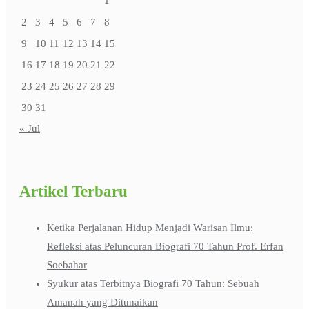
1
2
3
4
5
6
7
8
9
10
11
12
13
14
15
16
17
18
19
20
21
22
23
24
25
26
27
28
29
30
31
« Jul
Artikel Terbaru
Ketika Perjalanan Hidup Menjadi Warisan Ilmu:
Refleksi atas Peluncuran Biografi 70 Tahun Prof. Erfan
Soebahar
Syukur atas Terbitnya Biografi 70 Tahun: Sebuah
Amanah yang Ditunaikan