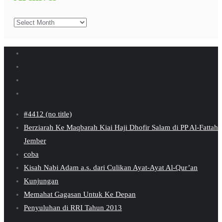
Archives
#4412 (no title)
Berziarah Ke Maqbarah Kiai Haji Dhofir Salam di PP Al-Fattah
Jember
coba
Kisah Nabi Adam a.s. dari Culikan Ayat-Ayat Al-Qur’an
Kunjungan
Memahat Gagasan Untuk Ke Depan
Penyuluhan di RRI Tahun 2013