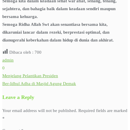
Semoga kita dalam keadaan sehat wal’afiat, senang, tenang,
sejahtera, dan bahagia baik dalam keadaan sendiri maupun
bersama keluarga.
Semoga Ridha Allah Swt akan senantiasa bersama kita,
dikaruniai lancar dalam rezeki, berprestasi optimal, dan
dianugerahi keberkahan dalam hidup di dunia dan akhirat.
Dibaca oleh :
700
admin
0
Menjelang Pelantikan Presiden
Post
Ber-Idhul Adha di Masjid Agung Demak
navigation
Leave a Reply
Your email address will not be published.
Required fields are marked
*