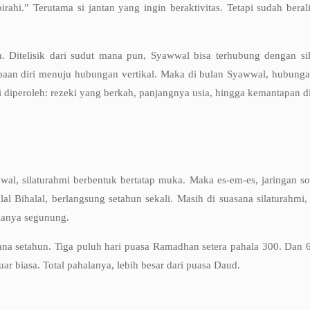
irahi.” Terutama si jantan yang ingin beraktivitas. Tetapi sudah ber
 Ditelisik dari sudut mana pun, Syawwal bisa terhubung dengan silat
tempaan diri menuju hubungan vertikal. Maka di bulan Syawwal, hubu
i diperoleh: rezeki yang berkah, panjangnya usia, hingga kemantapan 
awal, silaturahmi berbentuk bertatap muka. Maka es-em-es, jaringan 
al Bihalal, berlangsung setahun sekali. Masih di suasana silaturahmi
lanya segunung.
na setahun. Tiga puluh hari puasa Ramadhan setera pahala 300. Dan 6
ar biasa. Total pahalanya, lebih besar dari puasa Daud.