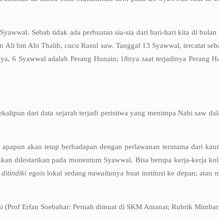
 Syawwal. Sebab tidak ada perbuatan sia-sia dari hari-hari kita di bulan 
in Ali bin Abi Thalib, cucu Rasul saw. Tanggal 13 Syawwal, tercatat se
a, 6 Syawwal adalah Perang Hunain; 18nya saat terjadinya Perang Ha
lipun dari data sejarah terjadi peristiwa yang menimpa Nabi saw dal
isi apapun akan tetap berhadapan dengan perlawanan terutama dari k
bahkan dilestarikan pada monentum Syawwal. Bisa berupa kerja-kerja k
h
ditindiki
egois lokal sedang
nawaitu
nya buat institusi ke depan; atau
ai (Prof Erfan Soebahar: Pernah dimuat di SKM Amanat; Rubrik Mimba