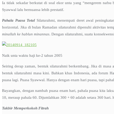
Ia tidak sekadar berkutat di soal ekor unta yang “mengerem nafsu b
Syawwal lalu bernuansa lebih prestatif.
Pahala Puasa Total
Silaturahmi, menempati deret awal peningkatan.
horizontal. Jika di bulan Ramadan silaturahmi dipenuhi aktivitas 
minallah ke
hablun minannas
. Dengan silaturahmi, suatu konsekwens
Naik unta waktu haji ke-2 tahun 2005
Seiring derap zaman, bentuk silaturahmi berkembang. Jika di masa 
bentuk silaturahmi masa kini. Bahkan khas Indonesia, ada forum Hal
puasa lagi. Puasa Syawwal. Hanya dengan enam hari puasa, tapi paha
Bayangkan, dengan nambah puasa enam hari, pahala puasa kita laksa
10, meraup pahala 60. Dijumlahkan 300 + 60 adalah setara 360 hari. lu
Takbir Memperkokoh Fitrah