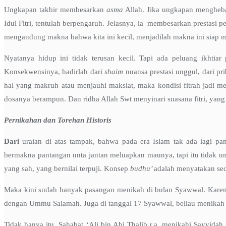
Ungkapan takbir membesarkan
asma
Allah. Jika ungkapan menghebat
Idul Fitri, tentulah berpengaruh. Jelasnya, ia membesarkan prestas
mengandung makna bahwa kita ini kecil, menjadilah makna ini siap m
Nyatanya hidup ini tidak terusan kecil. Tapi ada peluang ikhtia
Konsekwensinya, hadirlah dari
shaim
nuansa prestasi unggul, dari p
hal yang makruh atau menjauhi maksiat, maka kondisi fitrah jadi m
dosanya berampun. Dan ridha Allah Swt menyinari suasana fitri, yan
Pernikahan dan Torehan Historis
Dari
uraian di atas tampak, bahwa pada era Islam tak ada lagi pa
bermakna pantangan unta jantan meluapkan maunya, tapi itu tidak u
yang sah, yang bernilai terpuji. Konsep
budhu’
adalah menyatakan sede
Maka kini sudah banyak pasangan menikah di bulan Syawwal. Karena ni
dengan Ummu Salamah. Juga di tanggal 17 Syawwal, beliau menikah den
Tidak hanya itu. Sahabat ‘Ali bin Abi Thalib r.a. menikahi Sayyid