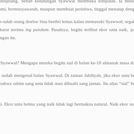
enjelang. Sebab kedatangan Syawwal membuka lompatan. Ia mendek
hmi, bermusyawarah, maupun membuat peristiwa, tinggal menatap denga
-salah orang doeloe bisa berdiri lemas kalau memasuki Syawwal; segalan
ibarat nerima
ing
pandum
. Pasalnya, begitu terlihat ekor unta naik,
ngan itu.
n Syawwal? Mengapa mereka begitu sial di bulan ke-10 almanak masa
d
udah mengenal bulan Syawwal. Di zaman Jahiliyah, jika ekor unta bet
 bahwa rahim sang unta tidak mau dibuahi sang jantan. Itu alias “sial” 
 Ekor unta betina yang naik tidak lagi bermakna natural. Naik ekor sud