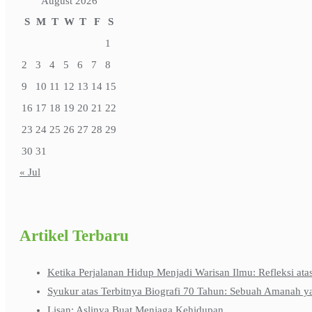
August 2026
S
M
T
W
T
F
S
1
2
3
4
5
6
7
8
9
10
11
12
13
14
15
16
17
18
19
20
21
22
23
24
25
26
27
28
29
30
31
« Jul
Artikel Terbaru
Ketika Perjalanan Hidup Menjadi Warisan Ilmu: Refleksi ata
Syukur atas Terbitnya Biografi 70 Tahun: Sebuah Amanah y
Lisan: Aslinya Buat Menjaga Kehidupan