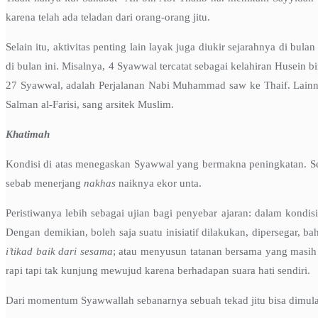
karena telah ada teladan dari orang-orang jitu.
Selain itu, aktivitas penting lain layak juga diukir sejarahnya di bulan
di bulan ini. Misalnya, 4 Syawwal tercatat sebagai kelahiran Husein b
27 Syawwal, adalah Perjalanan Nabi Muhammad saw ke Thaif. Lainny
Salman al-Farisi, sang arsitek Muslim.
Khatimah
Kondisi di atas menegaskan Syawwal yang bermakna peningkatan. Seka
sebab menerjang
nakhas
naiknya ekor unta.
Peristiwanya lebih sebagai ujian bagi penyebar ajaran: dalam kond
Dengan demikian, boleh saja suatu inisiatif dilakukan, dipersegar, 
i’tikad baik dari sesama
; atau menyusun tatanan bersama yang masi
rapi tapi tak kunjung mewujud karena berhadapan suara hati sendiri.
Dari momentum Syawwallah sebanarnya sebuah tekad jitu bisa dimul