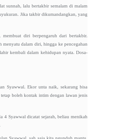
at sunnah, lalu bertakbir semalam di malam
esyukuran. Jika takbir dikumandangkan, yang
 membuat diri berpengaruh dari bertakbir.
ah menyatu dalam diri, hingga ke pencegahan
erlahir kembali dalam kehidupan nyata. Dosa-
lan Syawwal. Ekor unta naik, sekarang bisa
etap boleh kontak intim dengan lawan jenis
da 4 Syawwal dicatat sejarah, beliau menikah
.
ulan Syawwal, sah saja kita ngunduh mantu,