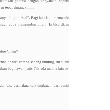
atkan potensi dengan kenyataan, seperti
n tepat almanak hijri.
ya diliputi “sial”. Bagi laki-laki, memasuki
 jangan coba mengumbar birahi. Ia bisa dicap
ahoeloe
itu?
ina “naik” karena sedang bunting, itu suatu
bukan bagi lawan jenis.Tak ada makna lain se-
ah bisa bermakna naik tingkatan, dari posisi