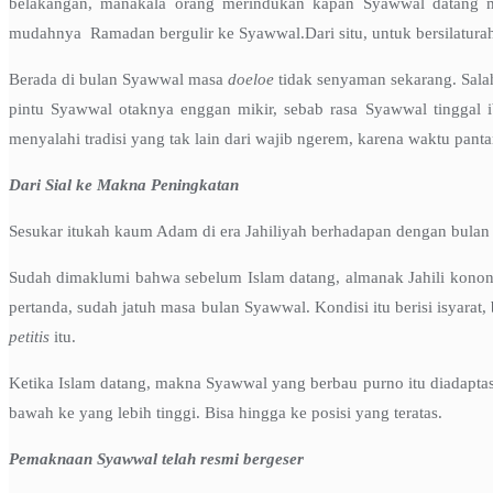
belakangan, manakala orang merindukan kapan Syawwal datang m
mudahnya Ramadan bergulir ke Syawwal.Dari situ, untuk bersilatura
Berada di bulan Syawwal masa
doeloe
tidak senyaman sekarang. Salah
pintu Syawwal otaknya enggan mikir, sebab rasa Syawwal tinggal 
menyalahi tradisi yang tak lain dari wajib ngerem, karena waktu panta
Dari Sial ke Makna Peningkatan
Sesukar itukah kaum Adam di era Jahiliyah berhadapan dengan bula
Sudah dimaklumi bahwa sebelum Islam datang, almanak Jahili konon s
pertanda, sudah jatuh masa bulan Syawwal. Kondisi itu berisi isyarat,
petitis
itu.
Ketika Islam datang, makna Syawwal yang berbau purno itu diadaptasi.
bawah ke yang lebih tinggi. Bisa hingga ke posisi yang teratas.
Pemaknaan Syawwal telah resmi bergeser