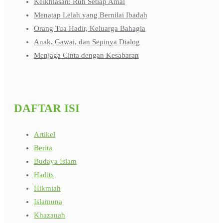
Keikhlasan: Ruh Setiap Amal
Menatap Lelah yang Bernilai Ibadah
Orang Tua Hadir, Keluarga Bahagia
Anak, Gawai, dan Sepinya Dialog
Menjaga Cinta dengan Kesabaran
DAFTAR ISI
Artikel
Berita
Budaya Islam
Hadits
Hikmiah
Islamuna
Khazanah