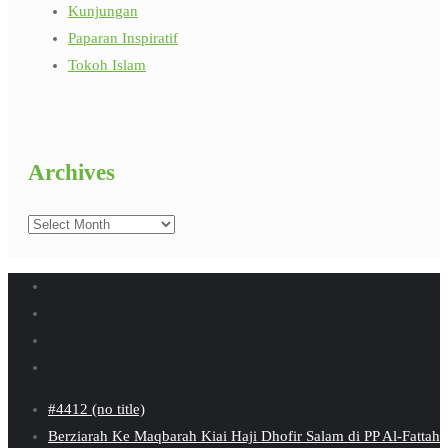
Kunjungan
Paparan Inspiratif
Tokoh Islam
Archives
Archives
#4412 (no title)
Berziarah Ke Maqbarah Kiai Haji Dhofir Salam di PP Al-Fattah