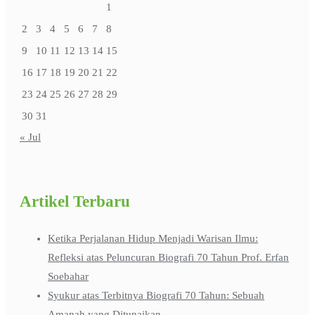
1
2
3
4
5
6
7
8
9
10
11
12
13
14
15
16
17
18
19
20
21
22
23
24
25
26
27
28
29
30
31
« Jul
Artikel Terbaru
Ketika Perjalanan Hidup Menjadi Warisan Ilmu:
Refleksi atas Peluncuran Biografi 70 Tahun Prof. Erfan
Soebahar
Syukur atas Terbitnya Biografi 70 Tahun: Sebuah
Amanah yang Ditunaikan