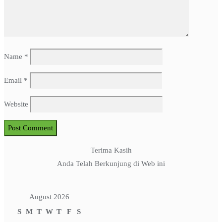
Name
*
Email
*
Website
Terima Kasih
Anda Telah Berkunjung di Web ini
August 2026
S
M
T
W
T
F
S