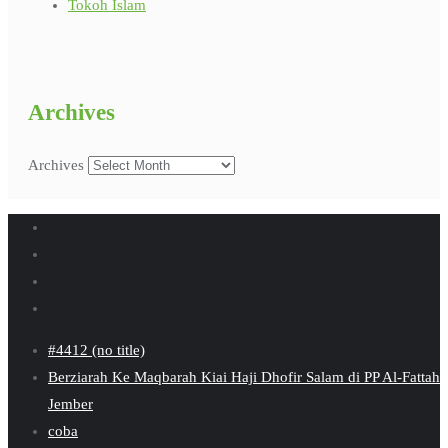
Tokoh Islam
Archives
Archives
#4412 (no title)
Berziarah Ke Maqbarah Kiai Haji Dhofir Salam di PP Al-Fattah
Jember
coba