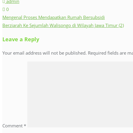
admin
0
Post
Mengenal Proses Mendapatkan Rumah Bersubsidi
Berziarah Ke Sejumlah Walisongo di Wilayah Jawa Timur (2)
navigation
Leave a Reply
Your email address will not be published.
Required fields are 
Comment
*