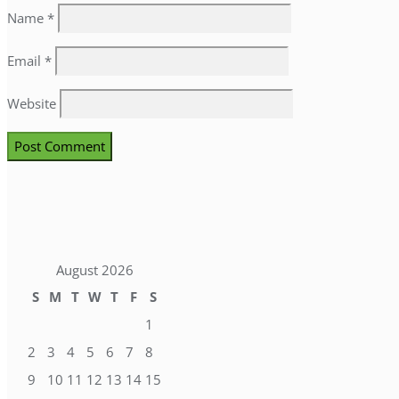
Name
*
Email
*
Website
August 2026
S
M
T
W
T
F
S
1
2
3
4
5
6
7
8
9
10
11
12
13
14
15