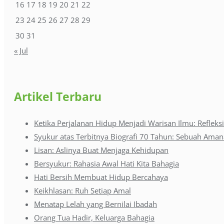
16
17
18
19
20
21
22
23
24
25
26
27
28
29
30
31
« Jul
Artikel Terbaru
Ketika Perjalanan Hidup Menjadi Warisan Ilmu: Refleksi
Syukur atas Terbitnya Biografi 70 Tahun: Sebuah Ama
Lisan: Aslinya Buat Menjaga Kehidupan
Bersyukur: Rahasia Awal Hati Kita Bahagia
Hati Bersih Membuat Hidup Bercahaya
Keikhlasan: Ruh Setiap Amal
Menatap Lelah yang Bernilai Ibadah
Orang Tua Hadir, Keluarga Bahagia