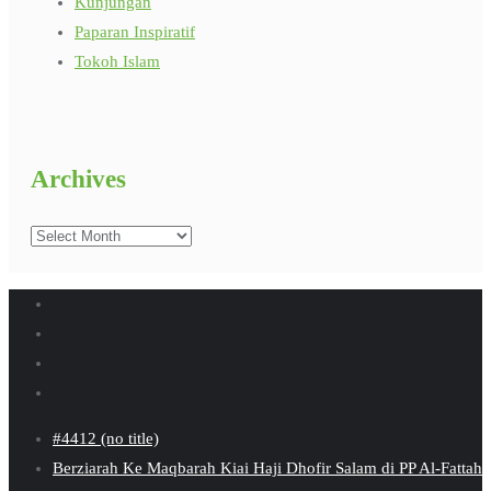
Kunjungan
Paparan Inspiratif
Tokoh Islam
Archives
Archives
#4412 (no title)
Berziarah Ke Maqbarah Kiai Haji Dhofir Salam di PP Al-Fattah