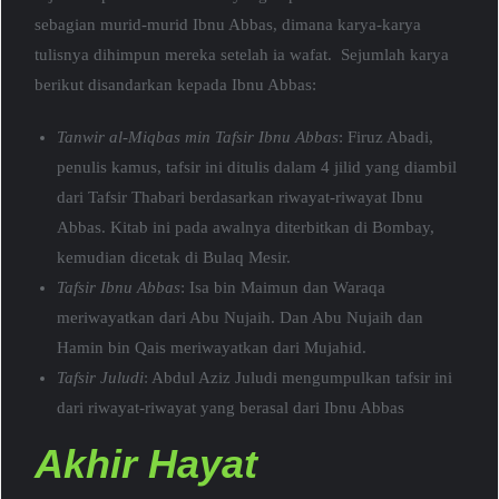
sebagian murid-murid Ibnu Abbas, dimana karya-karya
tulisnya dihimpun mereka setelah ia wafat. Sejumlah karya
berikut disandarkan kepada Ibnu Abbas:
Tanwir al-Miqbas min Tafsir Ibnu Abbas
: Firuz Abadi,
penulis kamus, tafsir ini ditulis dalam 4 jilid yang diambil
dari Tafsir Thabari berdasarkan riwayat-riwayat Ibnu
Abbas. Kitab ini pada awalnya diterbitkan di Bombay,
kemudian dicetak di Bulaq Mesir.
Tafsir Ibnu Abbas
: Isa bin Maimun dan Waraqa
meriwayatkan dari Abu Nujaih. Dan Abu Nujaih dan
Hamin bin Qais meriwayatkan dari Mujahid.
Tafsir Juludi
: Abdul Aziz Juludi mengumpulkan tafsir ini
dari riwayat-riwayat yang berasal dari Ibnu Abbas
Akhir Hayat