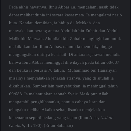
Pada akhir hayatnya, Ibnu Abbas r.a. mengalami nasib tidak
dapat melihat dunia ini secara kasat mata. Ia mengalami nasib
buta. Kendati demikian, ia hidup di Mekkah dan
menyaksikan perang antara Abdullah bin Zubair dan Abdul
Malik bin Marwan. Abdullah bin Zubair menginginkan untuk
melaikukan dari Ibnu Abbas, namun ia menolak, hingga
mengungsikan dirinya ke Thaif. Di antara sejarawan menulis
bahwa Ibnu Abbas meninggal di wilayah pada tahun 68/687
dan ketika ia berusia 70 tahun. Muhammad bin Hanafiyah
misalnya menyalatkan jenazah atasnya, yang di situlah ia
dikuburkan. Sumber lain menyebutkan, ia meninggal tahun
69/688. Ia melantunkan sebuah Syair: Meskipun Allah
mengambil penghlihatanku, namun cahaya lisan dan
telingaku melihat Akalku sehat, lisanku menjelaskan
kebenaran seperti pedang yang tajam (Ibnu Atsir
,
Usd al-
Ghābah
,
III: 190). (Erfan Subahar)