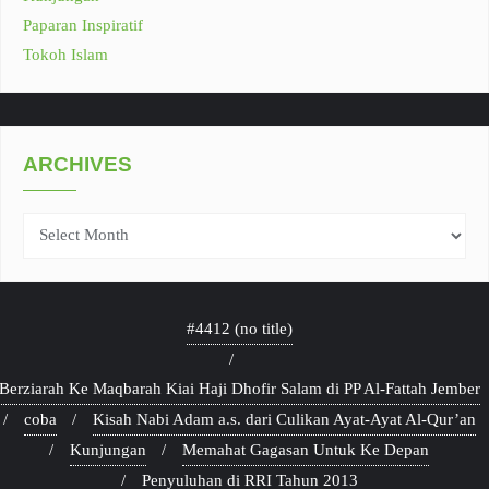
Paparan Inspiratif
Tokoh Islam
ARCHIVES
Archives
#4412 (no title)
Berziarah Ke Maqbarah Kiai Haji Dhofir Salam di PP Al-Fattah Jember
coba
Kisah Nabi Adam a.s. dari Culikan Ayat-Ayat Al-Qur’an
Kunjungan
Memahat Gagasan Untuk Ke Depan
Penyuluhan di RRI Tahun 2013