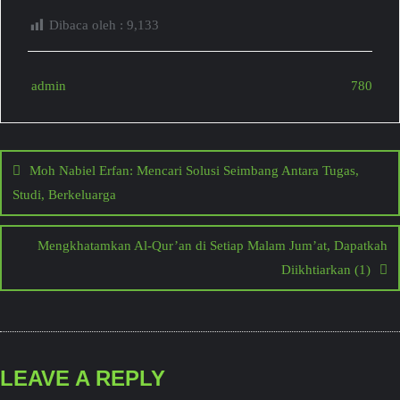
Dibaca oleh :
9,133
admin
780
Post
Moh Nabiel Erfan: Mencari Solusi Seimbang Antara Tugas,
Studi, Berkeluarga
navigation
Mengkhatamkan Al-Qur’an di Setiap Malam Jum’at, Dapatkah
Diikhtiarkan (1)
LEAVE A REPLY