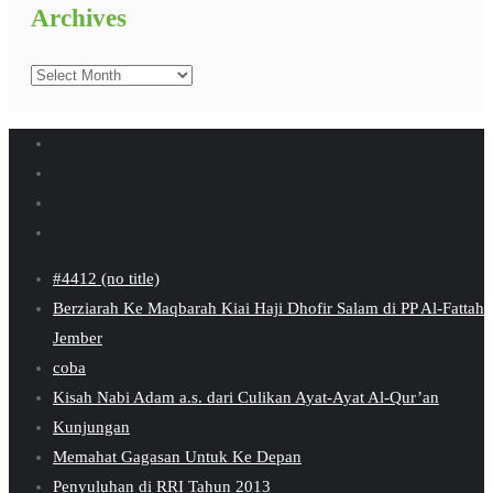
Archives
Archives
#4412 (no title)
Berziarah Ke Maqbarah Kiai Haji Dhofir Salam di PP Al-Fattah
Jember
coba
Kisah Nabi Adam a.s. dari Culikan Ayat-Ayat Al-Qur’an
Kunjungan
Memahat Gagasan Untuk Ke Depan
Penyuluhan di RRI Tahun 2013