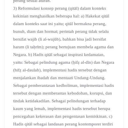
perang sesuai aturan.
3) Reformulasi konsep perang (qitāl) dalam konteks
kekinian menghasilkan beberapa hal: a) Hakekat qitāl
dalam konteks saat ini yaitu; qitāl bermakna perang,
bunuh, diam dan hormat; perintah perang tidak selalu
bersifat wajib (li al-wujūb), bahkan bisa jadi bersifat
haram (li taḥrīm); perang bertujuan membela agama dan
Negara. b) Hadis qitāl sebagai inspirasi kedamaian,
yaitu: Sebagai pelindung agama (ḥifẓ al-dīn) dan Negara
(hifẓ al-daulah), implementasi hadis tersebut dengan
menjalankan ibadah dan mentaati Undang-Undang.
Sebagai pemberantasan kedholiman, implementasi hadis
tersebut dengan memberantas kebodohan, korupsi, dan
tindak ketidakadilan. Sebagai pelindungan terhadap
kaum yang lemah, implementasi hadis tersebut berupa
pencegahan kekerasan dan pengentasan kemiskinan. c)
Hadis qitāl sebagai landasan perang kontemporer terdiri