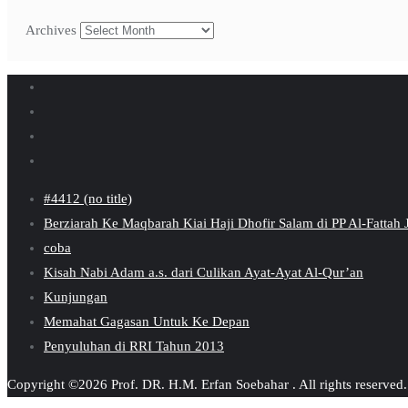
Archives
#4412 (no title)
Berziarah Ke Maqbarah Kiai Haji Dhofir Salam di PP Al-Fattah
coba
Kisah Nabi Adam a.s. dari Culikan Ayat-Ayat Al-Qur’an
Kunjungan
Memahat Gagasan Untuk Ke Depan
Penyuluhan di RRI Tahun 2013
Copyright ©2026 Prof. DR. H.M. Erfan Soebahar . All rights reserved