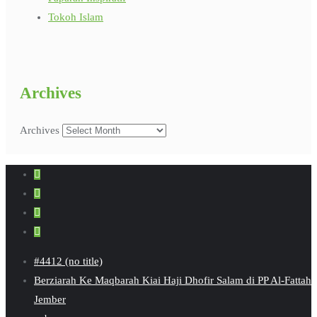
Tokoh Islam
Archives
Archives
#4412 (no title)
Berziarah Ke Maqbarah Kiai Haji Dhofir Salam di PP Al-Fattah
Jember