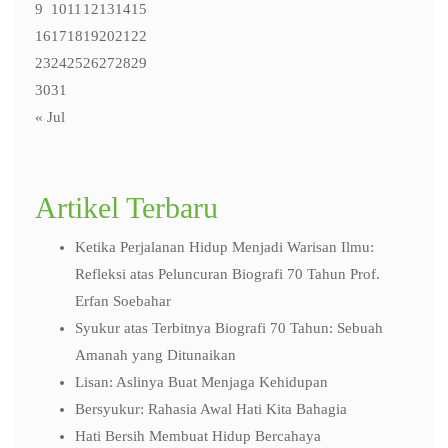
9
10
11
12
13
14
15
16
17
18
19
20
21
22
23
24
25
26
27
28
29
30
31
« Jul
Artikel Terbaru
Ketika Perjalanan Hidup Menjadi Warisan Ilmu:
Refleksi atas Peluncuran Biografi 70 Tahun Prof.
Erfan Soebahar
Syukur atas Terbitnya Biografi 70 Tahun: Sebuah
Amanah yang Ditunaikan
Lisan: Aslinya Buat Menjaga Kehidupan
Bersyukur: Rahasia Awal Hati Kita Bahagia
Hati Bersih Membuat Hidup Bercahaya