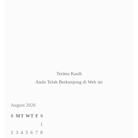
Name
*
Email
*
Website
Terima Kasih
Anda Telah Berkunjung di Web ini
August 2026
S
M
T
W
T
F
S
1
2
3
4
5
6
7
8