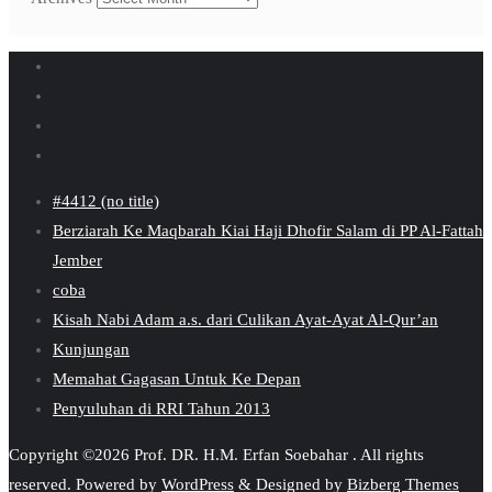
#4412 (no title)
Berziarah Ke Maqbarah Kiai Haji Dhofir Salam di PP Al-Fattah
Jember
coba
Kisah Nabi Adam a.s. dari Culikan Ayat-Ayat Al-Qur’an
Kunjungan
Memahat Gagasan Untuk Ke Depan
Penyuluhan di RRI Tahun 2013
Copyright ©2026 Prof. DR. H.M. Erfan Soebahar . All rights
reserved.
Powered by
WordPress
&
Designed by
Bizberg Themes