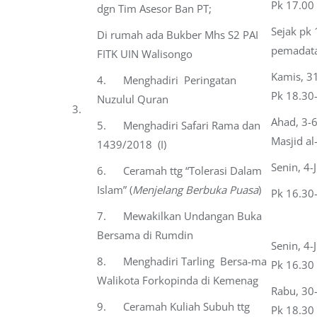
Pk 17.00
dgn Tim Asesor Ban PT;
Sejak pk 
Di rumah ada Bukber Mhs S2 PAI
pemadata
FITK UIN Walisongo
Kamis, 3
4. Menghadiri Peringatan
Pk 18.30
Nuzulul Quran
3.
Ahad, 3-
5. Menghadiri Safari Rama dan
Masjid al
1439/2018 (I)
Senin, 4-
6. Ceramah ttg “Tolerasi Dalam
Islam” (
Menjelang Berbuka Puasa
)
Pk 16.30
7. Mewakilkan Undangan Buka
Bersama di Rumdin
Senin, 4-
8. Menghadiri Tarling Bersa-ma
Pk 16.30 
Walikota Forkopinda di Kemenag
Rabu, 30
9. Ceramah Kuliah Subuh ttg
Pk 18.30 