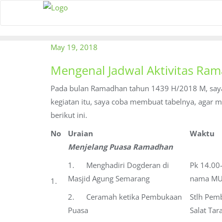
Skip
to
content
May 19, 2018
Mengenal Jadwal Aktivitas Ra
Pada bulan Ramadhan tahun 1439 H/2018 M, saya
kegiatan itu, saya coba membuat tabelnya, agar
berikut ini.
No
Uraian
Waktu
Menjelang Puasa Ramadhan
1. Menghadiri Dogderan di
Pk 14.00
Masjid Agung Semarang
nama MU
1.
2. Ceramah ketika Pembukaan
Stlh Pem
Puasa
Salat Tar