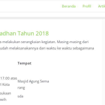
Beranda
Profil
Arti
madhan Tahun 2018
 melakukan serangkaian kegiatan. Masing-masing dari
 mudah melaksanakannya dari waktu ke waktu sebagaimana
Tempat
-17.00 atas
Masjid Agung Sema
I Kota
rang
bukaan
sda
awih