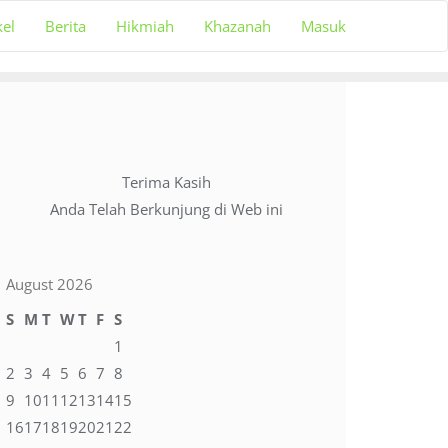
kel
Berita
Hikmiah
Khazanah
Masuk
Terima Kasih
Anda Telah Berkunjung di Web ini
August 2026
S
M
T
W
T
F
S
1
2
3
4
5
6
7
8
9
10
11
12
13
14
15
16
17
18
19
20
21
22