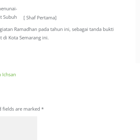
menunai-
at Subuh
[ Shaf Pertama]
giatan Ramadhan pada tahun ini, sebagai tanda bukti
 di Kota Semarang ini.
 Ichsan
d fields are marked
*