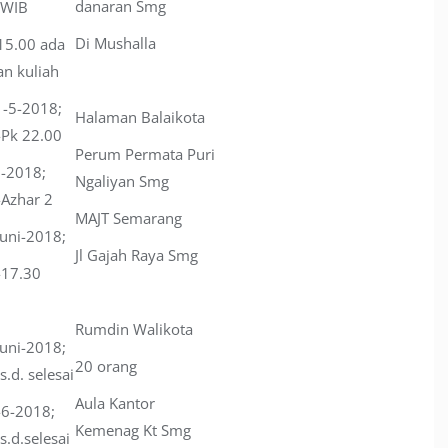
danaran Smg
 WIB
Di Mushalla
15.00 ada
n kuliah
1-5-2018;
Halaman Balaikota
-Pk 22.00
Perum Permata Puri
6-2018;
Ngaliyan Smg
-Azhar 2
MAJT Semarang
Juni-2018;
Jl Gajah Raya Smg
-17.30
Rumdin Walikota
Juni-2018;
20 orang
s.d. selesai
Aula Kantor
-6-2018;
Kemenag Kt Smg
s.d.selesai