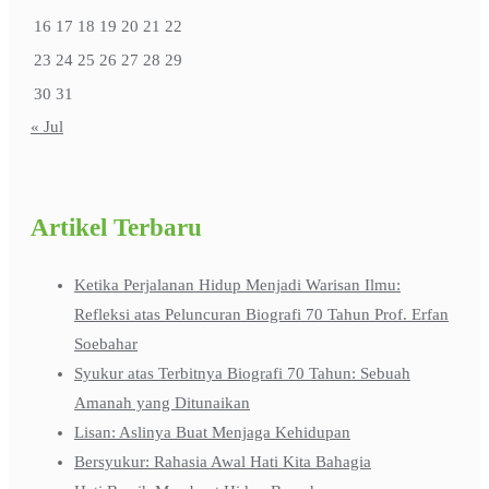
16
17
18
19
20
21
22
23
24
25
26
27
28
29
30
31
« Jul
Artikel Terbaru
Ketika Perjalanan Hidup Menjadi Warisan Ilmu:
Refleksi atas Peluncuran Biografi 70 Tahun Prof. Erfan
Soebahar
Syukur atas Terbitnya Biografi 70 Tahun: Sebuah
Amanah yang Ditunaikan
Lisan: Aslinya Buat Menjaga Kehidupan
Bersyukur: Rahasia Awal Hati Kita Bahagia