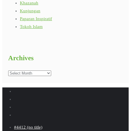
Khazanah
Kunjungan
Paparan Inspiratif
Tokoh Islam
Archives
Archives
#4412 (no title)