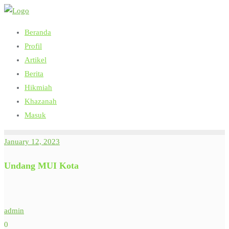
Skip
to
Beranda
content
Profil
Artikel
Berita
Hikmiah
Khazanah
Masuk
January 12, 2023
Undang MUI Kota
admin
0