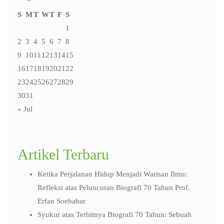
S
M
T
W
T
F
S
1
2
3
4
5
6
7
8
9
10
11
12
13
14
15
16
17
18
19
20
21
22
23
24
25
26
27
28
29
30
31
« Jul
Artikel Terbaru
Ketika Perjalanan Hidup Menjadi Warisan Ilmu:
Refleksi atas Peluncuran Biografi 70 Tahun Prof.
Erfan Soebahar
Syukur atas Terbitnya Biografi 70 Tahun: Sebuah