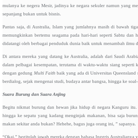
mulanya ke negera Mesir, jadinya ke negara sekuler namun yang men
sepanjang bukan untuk bisnis.
Pantas saja, di Australia, Islam yang jumlahnya masih di bawah tig
memungkinkan bertemu seagama pada hari-hari seperti Sabtu dan har
didatangi oleh berbagai penduduk dunia baik untuk menambah ilmu dal
Di antara mereka yang datang ke Australia, adalah dari Saudi Arab
dalam pelbagai kesempatan, terutama di waktu-waktu siang seperti 
dengan gedung
Multi Faith
baik yang ada di Universitas Queensland m
berdialog, sejak mengenai studi, budaya antar bangsa, hingga ke soal
Suara Burung dan Suara Anjing
Begitu nikmat burung dan hewan jika hidup di negara Kanguru itu. M
hingga ke sepatu yang kadang menginjak makanan, bisa saja burun
makan sekitar anda bukan? Hehehe, bagus juga orang ini, ” sapanya.
“Okai,” begitulah jawab mereka dengan bahasa Inggris Australianya yan