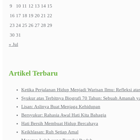
9
10
11
12
13
14
15
16
17
18
19
20
21
22
23
24
25
26
27
28
29
30
31
« Jul
Artikel Terbaru
Ketika Perjalanan Hidup Menjadi Warisan Ilmu: Refleksi ata
Syukur atas Terbitnya Biografi 70 Tahun: Sebuah Amanah y
Lisan: Aslinya Buat Menjaga Kehidupan
Bersyukur: Rahasia Awal Hati Kita Bahagia
Hati Bersih Membuat Hidup Bercahaya
Keikhlasan: Ruh Setiap Amal