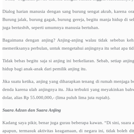
Dialog harian manusia dengan sang burung sengat akrab, karena or
Burung jalak, burung gagak, burung gereja, begitu manja hidup di sek
juga ber
tasbih
, seperti umumnya manusia bertuhan.
Bagaimana dengan anjing? Anjing-anjing walau tidak sebebas ke
memeriksanya perbulan, untuk mengetahui anjingnya itu sehat apa tida
Tidak bebas begitu saja si anjing ini berkeliaran. Sebab, setiap an
hidup bagi anak-anak dari pemilik anjing itu.
Jika suatu ketika, anjing yang diharapkan tenang di rumah menjaga bo
denda karena ulah anjingnya itu. Jika terbukti yang meyakinkan bahw
dolar, alias Rp 55.000,000,- (lima puluh lima juta rupiah).
Suara Adzan dan Suara Anjing
Kadang saya pikir, benar juga gurau beberapa kawan. “Di sini, suara a
apapun, termasuk aktivitas keagamaan, di negara ini, tidak boleh di