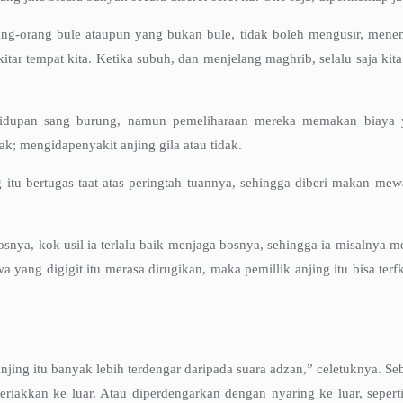
ang-orang bule ataupun yang bukan bule, tidak boleh mengusir, mene
itar tempat kita. Ketika subuh, dan menjelang maghrib, selalu saja ki
hidupan sang burung, namun pemeliharaan mereka memakan biaya ya
k; mengidapenyakit anjing gila atau tidak.
jing itu bertugas taat atas peringtah tuannya, sehingga diberi makan 
snya, kok usil ia terlalu baik menjaga bosnya, sehingga ia misalnya m
a yang digigit itu merasa dirugikan, maka pemillik anjing itu bisa te
njing itu banyak lebih terdengar daripada suara adzan,” celetuknya. Se
teriakkan ke luar. Atau diperdengarkan dengan nyaring ke luar, sepert