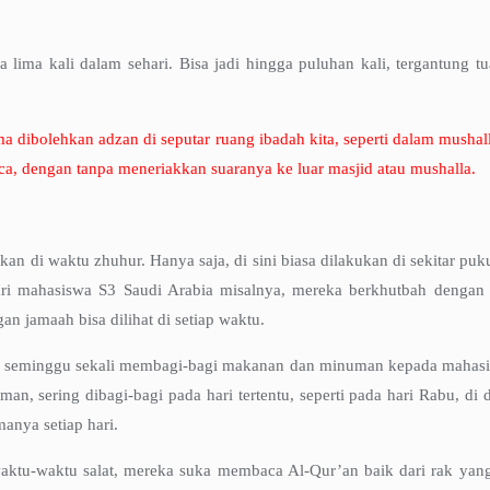
nya lima kali dalam sehari. Bisa jadi hingga puluhan kali, tergantung
dibolehkan adzan di seputar ruang ibadah kita, seperti dalam mushalla
ca, dengan tanpa meneriakkan suaranya ke luar masjid atau mushalla.
kan di waktu zhuhur. Hanya saja, di sini biasa dilakukan di sekitar pu
dari mahasiswa S3 Saudi Arabia misalnya, mereka berkhutbah dengan 
an jamaah bisa dilihat di setiap waktu.
g seminggu sekali membagi-bagi makanan dan minuman kepada mahasisw
, sering dibagi-bagi pada hari tertentu, seperti pada hari Rabu, di
anya setiap hari.
ktu-waktu salat, mereka suka membaca Al-Qur’an baik dari rak yang