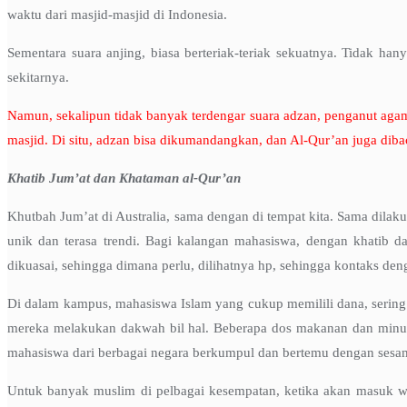
waktu dari masjid-masjid di Indonesia.
Sementara suara anjing, biasa berteriak-teriak sekuatnya. Tidak ha
sekitarnya.
Namun, sekalipun tidak banyak terdengar suara adzan, penganut agama 
masjid. Di situ, adzan bisa dikumandangkan, dan Al-Qur’an juga diba
Khatib Jum’at dan Khataman al-Qur’an
Khutbah Jum’at di Australia, sama dengan di tempat kita. Sama dilaku
unik dan terasa trendi. Bagi kalangan mahasiswa, dengan khatib 
dikuasai, sehingga dimana perlu, dilihatnya hp, sehingga kontaks deng
Di dalam kampus, mahasiswa Islam yang cukup memilili dana, serin
mereka melakukan dakwah bil hal. Beberapa dos makanan dan minuman
mahasiswa dari berbagai negara berkumpul dan bertemu dengan sesam
Untuk banyak muslim di pelbagai kesempatan, ketika akan masuk wa