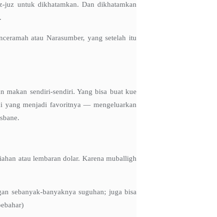
juz-juz untuk dikhatamkan. Dan dikhatamkan
.
ceramah atau Narasumber, yang setelah itu
n makan sendiri-sendiri. Yang bisa buat kue
ni yang menjadi favoritnya — mengeluarkan
isbane.
piahan atau lembaran dolar. Karena muballigh
ngan sebanyak-banyaknya suguhan; juga bisa
oebahar)