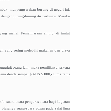
mbak, menyengsarakan burung di negeri ini.
ta dengar burung-burung itu berbunyi. Mereka
ng mahal. Pemeliharaan anjing, di tuntut
mewah yang sering melebihi makanan dan biaya
enggigit orang lain, maka pemiliknya terkena
rfkena denda sampai $ AUS 5.000,- Lima ratus
bab, suara-suara pengeras suara bagi kegiatan
i biasanya suara-suara adzan pada salat lima