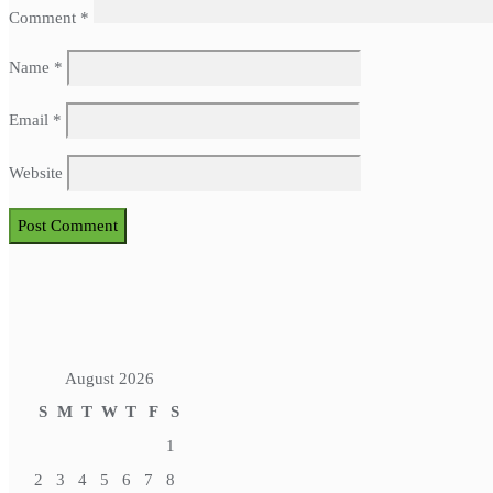
Comment
*
Name
*
Email
*
Website
August 2026
S
M
T
W
T
F
S
1
2
3
4
5
6
7
8