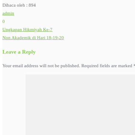
Dibaca oleh :
894
admin
0
Ungkapan Hikmiyah Ke-7
Post
Non Akademik di Hari 18-19-20
navigation
Leave a Reply
Your email address will not be published.
Required fields are marked