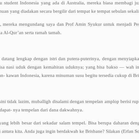
au student Indonesia yang ada di Australia, mereka biasa membagi 
an yang diadakan secara bergilir dari tempat ke tempat sebulan sekali
u, mereka mengundang saya dan Prof Amin Syukur untuk menjadi Pen
oa Al-Qur’an serta ramah tamah.
 datang lengkap dengan istri dan putera-puterinya, dengan menyiapka
g bisa nasi uduk dengan kemahiran uduknya; yang bisa bakso — wah i
an- kawan Indonesia, karena minuman susu begitu tersedia cukup di Br
 sini tidak lazim, muballigh disalami dengan tempelan amplop berisi ru
apat- nya tempelan dari dana dakwahnya.
yang lebih besar dari sekadar salam tempel. Bisa berupa daharan de
di antara kita. Anda juga ingin berdakwah ke Brisbane? Silakan (Erfan S