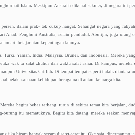
ghormati Islam. Meskipun Australia dikenal sekuler, di negara ini p
a persen, dalam prak- tek cukup hangat. Sehangat negara yang rakyatn
i Ahad. Penghuni Australia, selain penduduk Aburijin, juga orang-or
am arti belajar atau kepentingan lainnya.
ia, Turki, Yaman, India, Malaysia, Brunei, dan Indonesia. Mereka ya
ketika wak tu salat zhuhur dan waktu salat ashar. Di kampus, mereka
aupun Universitas Griffith. Di tempat-tempat seperti itulah, diantara 
-soal pelak- sanaaan kehidupan beragama di antara keluarga kita.
ereka begitu bebas terbang, turun di sekitar temat kita berjalan, du
g-burung itu mematuknya. Begitu kita datang, mereka seakan menyapa
g jika bicara banyak secara diseret-seret itu. Oke saja, dipermantap ja