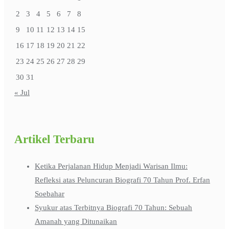
2
3
4
5
6
7
8
9
10
11
12
13
14
15
16
17
18
19
20
21
22
23
24
25
26
27
28
29
30
31
« Jul
Artikel Terbaru
Ketika Perjalanan Hidup Menjadi Warisan Ilmu:
Refleksi atas Peluncuran Biografi 70 Tahun Prof. Erfan
Soebahar
Syukur atas Terbitnya Biografi 70 Tahun: Sebuah
Amanah yang Ditunaikan