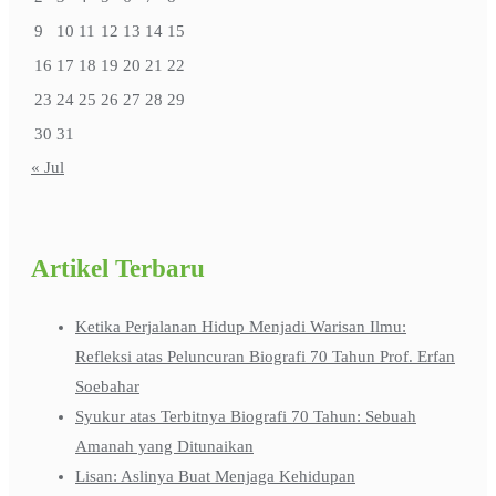
9
10
11
12
13
14
15
16
17
18
19
20
21
22
23
24
25
26
27
28
29
30
31
« Jul
Artikel Terbaru
Ketika Perjalanan Hidup Menjadi Warisan Ilmu:
Refleksi atas Peluncuran Biografi 70 Tahun Prof. Erfan
Soebahar
Syukur atas Terbitnya Biografi 70 Tahun: Sebuah
Amanah yang Ditunaikan
Lisan: Aslinya Buat Menjaga Kehidupan