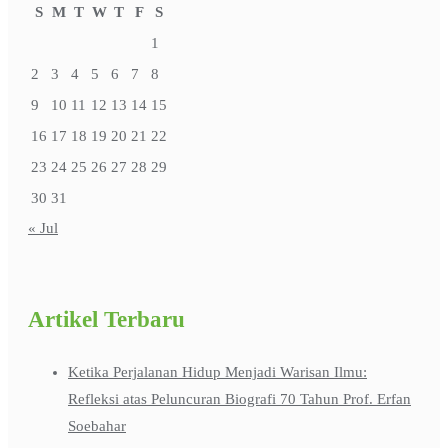
S
M
T
W
T
F
S
1
2
3
4
5
6
7
8
9
10
11
12
13
14
15
16
17
18
19
20
21
22
23
24
25
26
27
28
29
30
31
« Jul
Artikel Terbaru
Ketika Perjalanan Hidup Menjadi Warisan Ilmu:
Refleksi atas Peluncuran Biografi 70 Tahun Prof. Erfan
Soebahar