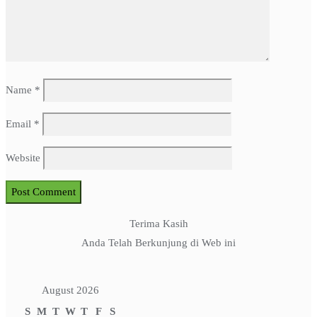
Name
*
Email
*
Website
Terima Kasih
Anda Telah Berkunjung di Web ini
August 2026
S
M
T
W
T
F
S