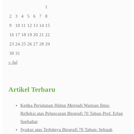
1
2
3
4
5
6
7
8
9
10
11
12
13
14
15
16
17
18
19
20
21
22
23
24
25
26
27
28
29
30
31
« Jul
Artikel Terbaru
Ketika Perjalanan Hidup Menjadi Warisan Ilmu:
Refleksi atas Peluncuran Biografi 70 Tahun Prof. Erfan
Soebahar
Syukur atas Terbitnya Biografi 70 Tahun: Sebuah