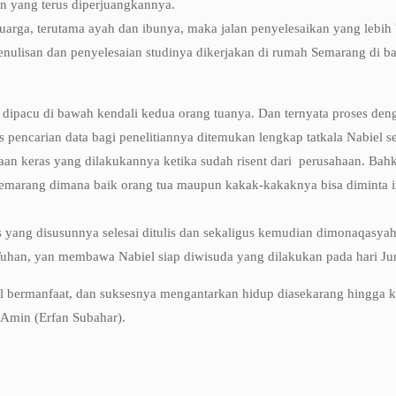
n yang terus diperjuangkannya.
rga, terutama ayah dan ibunya, maka jalan penyelesaikan yang lebih bi
, penulisan dan penyelesaian studinya dikerjakan di rumah Semarang di
di dipacu di bawah kendali kedua orang tuanya. Dan ternyata proses de
 pencarian data bagi penelitiannya ditemukan lengkap tatkala Nabiel s
rjaan keras yang dilakukannya ketika sudah risent dari perusahaan. Bahk
i Semarang dimana baik orang tua maupun kakak-kakaknya bisa diminta
is yang disusunnya selesai ditulis dan sekaligus kemudian dimonaqasy
uhan, yan membawa Nabiel siap diwisuda yang dilakukan pada hari Jum
l bermanfaat, dan suksesnya mengantarkan hidup diasekarang hingga k
Amin (Erfan Subahar).