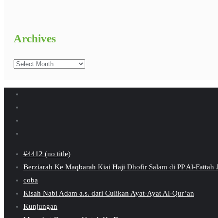
Archives
Archives
#4412 (no title)
Berziarah Ke Maqbarah Kiai Haji Dhofir Salam di PP Al-Fattah
coba
Kisah Nabi Adam a.s. dari Culikan Ayat-Ayat Al-Qur’an
Kunjungan