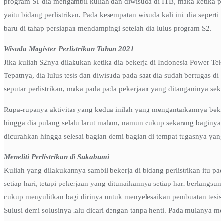
program S1 dia mengambil kuliah dan diwisuda di ITB, maka ketika pr
yaitu bidang perlistrikan. Pada kesempatan wisuda kali ini, dia sepe
baru di tahap persiapan mendampingi setelah dia lulus program S2.
Wisuda Magister Perlistrikan Tahun 2021
Jika kuliah S2nya dilakukan ketika dia bekerja di Indonesia Power Tek
Tepatnya, dia lulus tesis dan diwisuda pada saat dia sudah bertugas d
seputar perlistrikan, maka pada pada pekerjaan yang ditanganinya s
Rupa-rupanya aktivitas yang kedua inilah yang mengantarkannya beker
hingga dia pulang selalu larut malam, namun cukup sekarang baginya de
dicurahkan hingga selesai bagian demi bagian di tempat tugasnya yan
Meneliti Perlistrikan di Sukabumi
Kuliah yang dilakukannya sambil bekerja di bidang perlistrikan itu 
setiap hari, tetapi pekerjaan yang ditunaikannya setiap hari berlang
cukup menyulitkan bagi dirinya untuk menyelesaikan pembuatan tesis
Sulusi demi solusinya lalu dicari dengan tanpa henti. Pada mulanya m