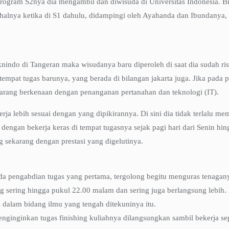
ogram S2nya dia mengambil dan diwisuda di Universitas Indonesia. Bidan
rti halnya ketika di S1 dahulu, didampingi oleh Ayahanda dan Ibundanya
nindo di Tangeran maka wisudanya baru diperoleh di saat dia sudah rise
i tempat tugas barunya, yang berada di bilangan jakarta juga. Jika pada
ekarang berkenaan dengan penanganan pertanahan dan teknologi (IT).
ja lebih sesuai dengan yang dipikirannya. Di sini dia tidak terlalu 
ngan bekerja keras di tempat tugasnya sejak pagi hari dari Senin hingg
g sekarang dengan prestasi yang digelutinya.
pada pengabdian tugas yang pertama, tergolong begitu menguras tenaga
sung sering hingga pukul 22.00 malam dan sering juga berlangsung lebih.
 dalam bidang ilmu yang tengah ditekuninya itu.
enginginkan tugas finishing kuliahnya dilangsungkan sambil bekerja sep