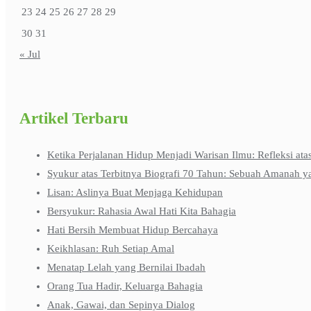
23
24
25
26
27
28
29
30
31
« Jul
Artikel Terbaru
Ketika Perjalanan Hidup Menjadi Warisan Ilmu: Refleksi ata
Syukur atas Terbitnya Biografi 70 Tahun: Sebuah Amanah y
Lisan: Aslinya Buat Menjaga Kehidupan
Bersyukur: Rahasia Awal Hati Kita Bahagia
Hati Bersih Membuat Hidup Bercahaya
Keikhlasan: Ruh Setiap Amal
Menatap Lelah yang Bernilai Ibadah
Orang Tua Hadir, Keluarga Bahagia
Anak, Gawai, dan Sepinya Dialog