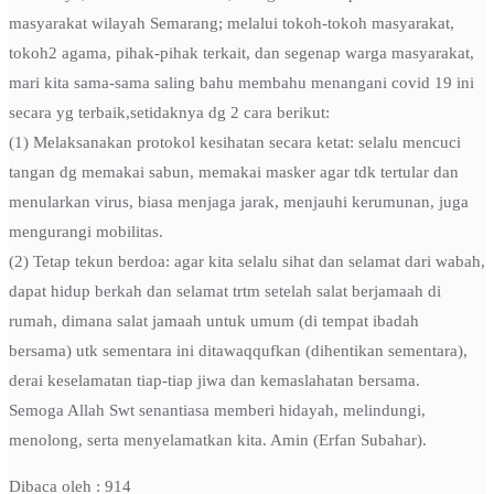
masyarakat wilayah Semarang; melalui tokoh-tokoh masyarakat,
tokoh2 agama, pihak-pihak terkait, dan segenap warga masyarakat,
mari kita sama-sama saling bahu membahu menangani covid 19 ini
secara yg terbaik,setidaknya dg 2 cara berikut:
(1) Melaksanakan protokol kesihatan secara ketat: selalu mencuci
tangan dg memakai sabun, memakai masker agar tdk tertular dan
menularkan virus, biasa menjaga jarak, menjauhi kerumunan, juga
mengurangi mobilitas.
(2) Tetap tekun berdoa: agar kita selalu sihat dan selamat dari wabah,
dapat hidup berkah dan selamat trtm setelah salat berjamaah di
rumah, dimana salat jamaah untuk umum (di tempat ibadah
bersama) utk sementara ini ditawaqqufkan (dihentikan sementara),
derai keselamatan tiap-tiap jiwa dan kemaslahatan bersama.
Semoga Allah Swt senantiasa memberi hidayah, melindungi,
menolong, serta menyelamatkan kita. Amin (Erfan Subahar).
Dibaca oleh :
914