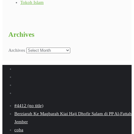
Tokoh Islam
Archives
Archives
#4412 (no title)
Berziarah Ke Maqbarah Kiai Haji Dhofir Salam di PP Al-Fattah
Jember
coba