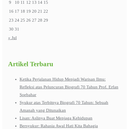
9
10
11
12
13
14
15
16
17
18
19
20
21
22
23
24
25
26
27
28
29
30
31
« Jul
Artikel Terbaru
Ketika Perjalanan Hidup Menjadi Warisan Ilmu:
Refleksi atas Peluncuran Biografi 70 Tahun Prof. Erfan
Soebahar
Syukur atas Terbitnya Biografi 70 Tahun: Sebuah
Amanah yang Ditunaikan
Lisan: Aslinya Buat Menjaga Kehidupan
Bersyukur: Rahasia Awal Hati Kita Bahagia